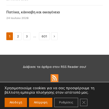
Πατίνια, κάνναβη και οικογένεια
24 Ιουλίου 2026
Next
…
1
2
3
601
Διάβασε τα άρθρα στον RSS Reader σου!
Χρησιμοποιούμε cookies για να σας προσφέρουμε τη
βέλτιστη εμπειρία πλοήγησης στον ιστότοπό μας.
Πολιτική Απορρήτου & Cookies
©2026 medium.gr | Designed & Supported by
nat.ad
ΚΛΕΊΣΙΜΟ ΤΟ
Αποδοχή
Απόρριψη
Ρυθμίσεις