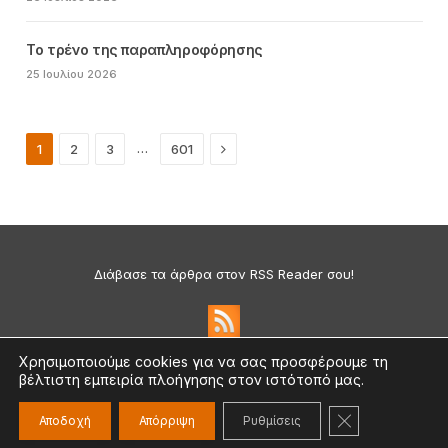
Το τρένο της παραπληροφόρησης
25 Ιουλίου 2026
Next
…
1
2
3
601
Διάβασε τα άρθρα στον RSS Reader σου!
Χρησιμοποιούμε cookies για να σας προσφέρουμε τη
βέλτιστη εμπειρία πλοήγησης στον ιστότοπό μας.
Πολιτική Απορρήτου & Cookies
©2026 medium.gr | Designed & Supported by
nat.ad
ΚΛΕΊΣΙΜΟ ΤΟ
Αποδοχή
Απόρριψη
Ρυθμίσεις