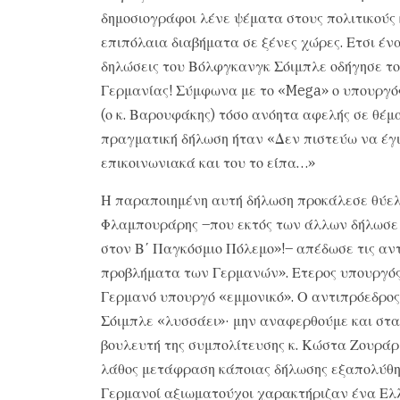
δημοσιογράφοι λένε ψέματα στους πολιτικούς κ
επιπόλαια διαβήματα σε ξένες χώρες. Ετσι έν
δηλώσεις του Βόλφγκανγκ Σόιμπλε οδήγησε το
Γερμανίας! Σύμφωνα με το «Mega» ο υπουργός
(ο κ. Βαρουφάκης) τόσο ανόητα αφελής σε θέμ
πραγματική δήλωση ήταν «Δεν πιστεύω να έγι
επικοινωνιακά και του το είπα…»
Η παραποιημένη αυτή δήλωση προκάλεσε θύελλ
Φλαμπουράρης –που εκτός των άλλων δήλωσε 
στον Β΄ Παγκόσμιο Πόλεμο»!– απέδωσε τις αντ
προβλήματα των Γερμανών». Ετερος υπουργός,
Γερμανό υπουργό «εμμονικό». Ο αντιπρόεδρος 
Σόιμπλε «λυσσάει»· μην αναφερθούμε και στα
βουλευτή της συμπολίτευσης κ. Κώστα Ζουράρι
λάθος μετάφραση κάποιας δήλωσης εξαπολύθηκ
Γερμανοί αξιωματούχοι χαρακτήριζαν ένα Ελλ