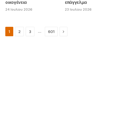
οικογένεια
επάγγελμα
24 Ιουλίου 2026
23 Ιουλίου 2026
Next
…
1
2
3
601