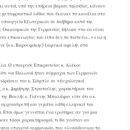
ι αυτοί, υπό την επήρεια βαριάς τηλοψίας, κάνουν
α μεταφραστικό λάθος που έκαναν τα κανάλια στις
 υπουργείο Εξωτερικών σε διάβημα κατά της
 Οικονομικών της Γερμανίας δήλωσε «το να είναι
ατα επικοινωνίας του είπα δεν το πιστεύω…» ενώ η
νε (ο κ. Βαρουφάκης) ξαφνικά αφελής στα
α. Ο υπουργός Επικρατείας κ. Αλέκος
ότι «οι Πολωνοί ήταν σύμμαχοι των Γερμανών
ιδράσεις του κ. Σόιμπλε σε «ψυχολογικά
 ο κ. Δημήτρης Στρατούλης, χαρακτήρισε τον
της Βουλής κ. Γιάννης Μπαλάφας είπε ότι ο κ.
 αρχαιοπρεπή και γεμάτα λάθη ελληνικά του
. Ετσι όμως γεννάται ένα ερώτημα: αν για μια
αν τόσοι χαρακτηρισμοί, τι θα γινόταν αν
ηνα υπουργό «εμμονικό», που «λυσσάει» και το