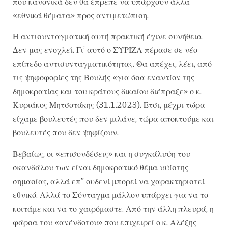
που κανονικά δεν θα έπρεπε να υπάρχουν άλλα
«εθνικά θέματα» προς αντιμετώπιση.
Η αντισυνταγματική αυτή πρακτική έγινε συνήθειο.
Δεν μας ενοχλεί. Γι’ αυτό ο ΣΥΡΙΖΑ πέρασε σε νέο
επίπεδο αντισυνταγματικότητας. Θα απέχει, λέει, από
τις ψηφοφορίες της Βουλής «για όσα εναντίον της
δημοκρατίας και του κράτους δικαίου διέπραξε» ο κ.
Κυριάκος Μητσοτάκης (31.1.2023). Ετσι, μέχρι τώρα
είχαμε βουλευτές που δεν μιλάνε, τώρα αποκτούμε και
βουλευτές που δεν ψηφίζουν.
Βεβαίως, οι «επισυνδέσεις» και η συγκάλυψη του
σκανδάλου των είναι δημοκρατικό θέμα υψίστης
σημασίας, αλλά επ” ουδενί μπορεί να χαρακτηριστεί
εθνικό. Αλλά το Σύνταγμα μάλλον υπάρχει για να το
κοιτάμε και να το χαιρόμαστε. Από την άλλη πλευρά, η
φάρσα του «ανένδοτου» που επιχειρεί ο κ. Αλέξης