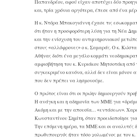
Παπανδρέου, αφού είχαν αποτύχει δύο προηγ
και, τρία χρόνια αργότερα, έπεσε από ένα μέρ
Η κ. Ντόρα Μπακογιάννη έχασε τις εσωκομματι
ότι ήταν η προσφορότερη λύση για τη Νέα Δημ
και την ενίσχυση του αντιμνημονιακού μετώπ
στους «αλλόφρονες» ο κ. Σαμαράς. Ο κ. Κώστα
Αθήνας διότι ένα μεγάλο κομμάτι νεοδημοκρα
αμφισβήτηση του κ. Κυριάκου Μητσοτάκη από 
συγκεκριμένο κανόνα, αλλά δεν είναι μόνον α
που δεν πρέπει να λησμονούμε.
Ο πρώτος είναι ότι οι πρώην δημιουργούν προ
Η ανάγκη και η αδημονία των ΜΜΕ για «δράμα
Ακόμη και με την απουσία… «εντάσεων». Χαρακ
Κωνσταντίνου Σημίτη, όταν προειδοποίησε γι
Την επόμενη ημέρα, τα ΜΜΕ και οι αναλυτές 
πρωθυπουργός ήταν τόσο χολωμένος με τον κ. 