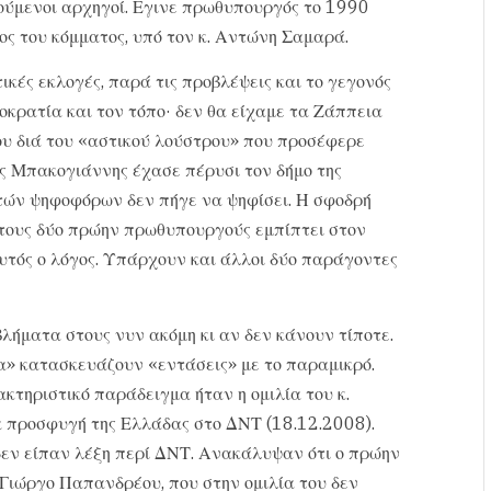
ούμενοι αρχηγοί. Εγινε πρωθυπουργός το 1990
ος του κόμματος, υπό τον κ. Αντώνη Σαμαρά.
κές εκλογές, παρά τις προβλέψεις και το γεγονός
οκρατία και τον τόπο· δεν θα είχαμε τα Ζάππεια
ου διά του «αστικού λούστρου» που προσέφερε
ς Μπακογιάννης έχασε πέρυσι τον δήμο της
τών ψηφοφόρων δεν πήγε να ψηφίσει. Η σφοδρή
τους δύο πρώην πρωθυπουργούς εμπίπτει στον
υτός ο λόγος. Υπάρχουν και άλλοι δύο παράγοντες
βλήματα στους νυν ακόμη κι αν δεν κάνουν τίποτε.
» κατασκευάζουν «εντάσεις» με το παραμικρό.
τηριστικό παράδειγμα ήταν η ομιλία του κ.
α προσφυγή της Ελλάδας στο ΔΝΤ (18.12.2008).
δεν είπαν λέξη περί ΔΝΤ. Ανακάλυψαν ότι ο πρώην
Γιώργο Παπανδρέου, που στην ομιλία του δεν