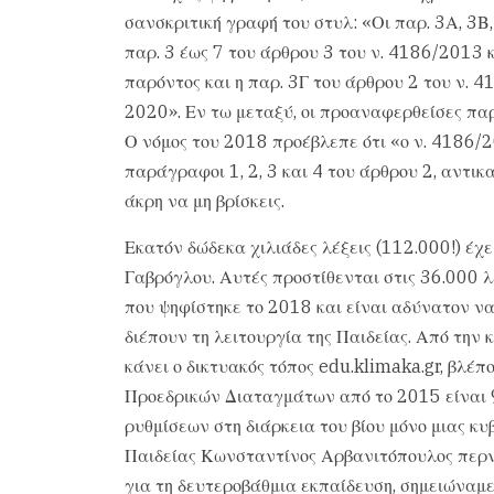
σανσκριτική γραφή του στυλ: «Οι παρ. 3Α, 3Β,
παρ. 3 έως 7 του άρθρου 3 του ν. 4186/2013 
παρόντος και η παρ. 3Γ του άρθρου 2 του ν. 
2020». Εν τω μεταξύ, οι προαναφερθείσες πα
Ο νόμος του 2018 προέβλεπε ότι «ο ν. 4186/20
παράγραφοι 1, 2, 3 και 4 του άρθρου 2, αντικ
άκρη να μη βρίσκεις.
Εκατόν δώδεκα χιλιάδες λέξεις (112.000!) έχ
Γαβρόγλου. Αυτές προστίθενται στις 36.000 λ
που ψηφίστηκε το 2018 και είναι αδύνατον να
διέπουν τη λειτουργία της Παιδείας. Από την 
κάνει ο δικτυακός τόπος edu.klimaka.gr, βλέπο
Προεδρικών Διαταγμάτων από το 2015 είναι 9
ρυθμίσεων στη διάρκεια του βίου μόνο μιας κυ
Παιδείας Κωνσταντίνος Αρβανιτόπουλος περν
για τη δευτεροβάθμια εκπαίδευση, σημειώναμε