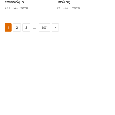
επάγγελμα
μπάλας
23 Ιουλίου 2026
22 Ιουλίου 2026
Next
…
1
2
3
601