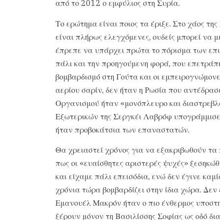
από το 2012 ο εμφύλιος στη Συρία.
Το ερώτημα είναι ποιος τα έριξε. Στο χάος της
είναι πλήρως ελεγχόμενες, ουδείς μπορεί να μι
έπρεπε να υπάρχει πρώτα το πόρισμα των επ
πάλι και την προηγούμενη φορά, που επετράπ
βομβαρδισμό στη Γούτα και οι εμπειρογνώμονε
αερίου σαρίν, δεν ήταν η Ρωσία που αντέδρασ
Οργανισμού ήταν «μονόπλευρο και διαστρεβλ
Εξωτερικών της Σεργκέι Λαβρόφ υπογράμμισε τ
ήταν προβοκάτσια των επαναστατών.
Θα χρειαστεί χρόνος για να εξακριβωθούν τα
πως οι «ευαίσθητες αριστερές ψυχές» ξεσηκώ
και είχαμε πάλι επεισόδια, ενώ δεν έγινε καμ
χρόνια τώρα βομβαρδίζει στην ίδια χώρα. Δεν 
Εμανουέλ Μακρόν ήταν ο πιο ένθερμος υποστηρ
ξέρουν μόνον τη Βασιλίσσης Σοφίας ως οδό δια