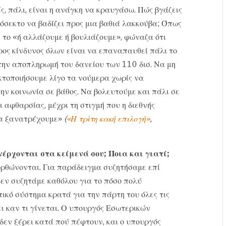
ς, πάλι, είναι η ανάγκη να κραυγάσω. Πώς βγάζεις
σεκτο να βαδίζει προς μια βαθιά λακκούβα; Όπως
 το «ή αλλάζουμε ή βουλιάζουμε», φώναζα ότι
ρος κίνδυνος όλων είναι να επαναπαυθεί πάλι το
ην αποπληρωμή του δανείου των 110 δισ. Να μη
κτοποιήσουμε λίγο τα νούμερα χωρίς να
ην κοινωνία σε βάθος. Να βολευτούμε και πάλι σε
 αφθαρσίας, μέχρι τη στιγμή που η διεθνής
θα ξανατρέχουμε»
(
«Η τρίτη κακή επιλογή»
,
έρχονται στα κείμενά σου; Ποια και γιατί;
ιορθώνονται. Για παράδειγμα συζητήσαμε επί
δεν συζητάμε καθόλου για το πόσο πολύ
τικό σύστημα κρατά για την πάρτη του όλες τις
ει καν τι γίνεται. Ο υπουργός Εσωτερικών
δεν ξέρει κατά πού πέφτουν, και ο υπουργός