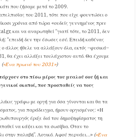
 κάτι που ζήσαμε μετά το 2009.
απελπισίας του 2011, τότε που είχε φουντώσει ο
ίκοσι χρόνια από τώρα «ουδείς γεννημένος πριν
al.gr, και να αναρωτηθεί “γιατί τότε, το 2011, δεν
λή: “επειδή δεν την έσωσες εσύ. Επειδή καθένας
ς ο άλλος ήθελε να αλλάξουν όλα, εκτός –φυσικά–
031, θα έχει αλλάξει τουλάχιστον αυτό. Θα έχουμε
.
(
«Ένα πρωινό του 2031»
)
πάρχουν στο πίσω μέρος του μυαλού σου (ή και
γενικοί σκοποί, που προσπαθείς να τους
λλάκις γράφω με οργή για όσα γίνονται και θα τα
σματος, για παράδειγμα, ήμουν οργισμένος: «Η
πρωθυπουργός έριξε διά του δημοψηφίσματος τη
παθεί να κάψει και τα σωσίβια. Όταν το
άλι στην παλαβή”. Λογικό. Αφού περνάει…»
(
«Ένα