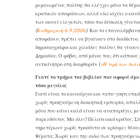
μεμονωμένος πολίτης θα ελέγχει μόνο τα θέμα
κρατικών αποφάσεων, αλλά εδώ ισχύει ο κανό
των οιονεί ελεγκτών, τόσο πιο δύσκολη γίνεται
(
Καθημερινή 6.9.2006
)
. Και το επαναλάμβανα 
αποφάσεις πρέπει να βγαίνουν στο διαδίκτυο. 
δημοσιογράφοι και χιλιάδες πολίτες θα γίνουν
Δημοσίου. Ο φόβος, από μόνος του, ότι κάποιος
αντικίνητρο στη διαφθορά». (
«Η τιμή των πολι
Γιατί το τμήμα του βιβλίου που αφορά ά
τόσο μεγάλο;
Γιατί είναι το καινούργιο και «απο-γοητευτικό
χωρίς προηγούμενη διοικητική εμπειρία, απαλ
μόνο που κάνει καλά είναι να αναπαράγει, με
παρελθόντος. Μα όλες! Πελατειακό κράτος; Στ
«ημετέρων» χωρίς προσόντα σε κρίσιμες θέσει
Ψέματα; Χωρίς καν την αιδώ των προηγούμενω