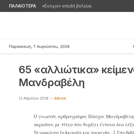
ΠΑΛΑΙΟΤΕΡΑ
«Ενοχοι» επειδή βολεύει
Παρασκευή, 7 Αυγούστου, 2026
65 «αλλιώτικα» κείμε
Μανδραβέλη
12 Απριλίου 2018
ΒΙΒΛΊΑ
O γνωστός αρθρογράφος Πάσχος Μανδραβέλης 
ακρισία», με τίτλο που θυμίζει έντονα δυο λέξ
Ξενοφώντα («Ακρισία και ταραχή»…). Στο βιβλί