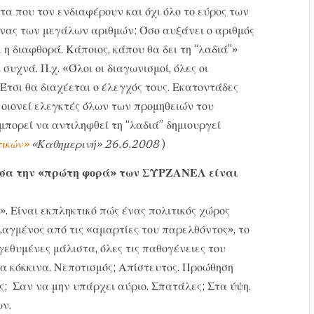
τα που τον ενδιαφέρουν και όχι όλο το εύρος των
νας των μεγάλων αριθμών: Όσο αυξάνει ο αριθμός
 η διαφθορά. Κάποιος, κάπου θα δει τη “λαδιά”»
συχνά. Π.χ. «Όλοι οι διαγωνισμοί, όλες οι
Έτσι θα διαχέεται ο έλεγχός τους. Εκατοντάδες
 οιονεί ελεγκτές όλων των προμηθειών του
 μπορεί να αντιληφθεί τη “λαδιά” δημιουργεί
τικών»
«Καθημερινή» 26.6.2008
)
μεσα την «πρώτη φορά» των ΣΥΡΖΑΝΕΛ είναι
». Είναι εκπληκτικό πώς ένας πολιτικός χώρος
λαγμένος από τις «αμαρτίες του παρελθόντος», το
γεθυμένες μάλιστα, όλες τις παθογένειες του
α κόκκινα. Νεποτισμός; Απίστευτος. Προώθηση
ς; Σαν να μην υπάρχει αύριο. Σπατάλες; Στα ύψη.
ν.