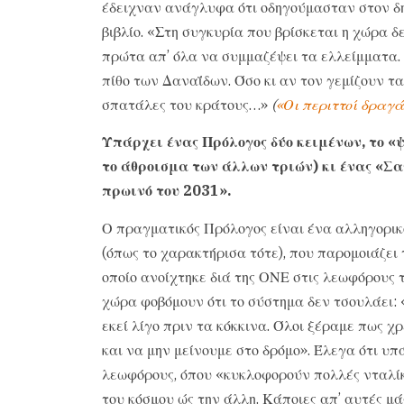
έδειχναν ανάγλυφα ότι οδηγούμασταν στον δ
βιβλίο. «Στη συγκυρία που βρίσκεται η χώρα 
πρώτα απ’ όλα να συμμαζέψει τα ελλείμματα. 
πίθο των Δαναΐδων. Όσο κι αν τον γεμίζουν τ
σπατάλες του κράτους…»
(
«Οι περιττοί δραγά
Υπάρχει ένας Πρόλογος δύο κειμένων, το «
το άθροισμα των άλλων τριών) κι ένας «Σα
πρωινό του 2031».
Ο πραγματικός Πρόλογος είναι ένα αλληγορικό
(όπως το χαρακτήρισα τότε), που παρομοιάζει
οποίο ανοίχτηκε διά της ΟΝΕ στις λεωφόρους τ
χώρα φοβόμουν ότι το σύστημα δεν τσουλάει: 
εκεί λίγο πριν τα κόκκινα. Όλοι ξέραμε πως 
και να μην μείνουμε στο δρόμο». Έλεγα ότι υπ
λεωφόρους, όπου «κυκλοφορούν πολλές νταλί
του κόσμου ώς την άλλη. Κάποιες απ’ αυτές μά