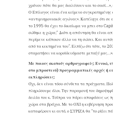
χρόνου πότε θα μας διαλύσουν και το σασί…»,
Ο Επίλογος είναι ένα κείμενο συγκρατημένης 
«αντιμνημονιακός αγώνας». Κατέληγε ότι σε ε
το 1995 θα έχει το δικαίωμα να μπει στο Capit
σώθηκε η χώρα;” Διότι η απάντηση θα είναι απ
περίμενε κάποιον άλλο να τη σώσει. Και αυτό
από τα κεκτημένα του”. Ελπίζω ότι τότε, το 2
σταματήσει να κοροϊδευόμαστε μεταξύ μας…»
Με ποιους σκοπούς αρθρογραφείς; Εννοώ, υ
στο μπροστινό) προγραμματικές αρχές ή ευ
εκπληρώσεις;
Όχι, δεν είναι τόσο σύνθετα τα πράγματα. Πο
πληρώσουμε όλοι. Την παραμονή του δημοψηφί
δειλία του κ. Τσίπρα να πάρει αποφάσεις ως 
χώρα στα βράχια. Με το ΟΧΙ η κυβέρνηση προσ
καταφέρουν κι αυτό, ο ΣΥΡΙΖΑ θα “το ρίξει π