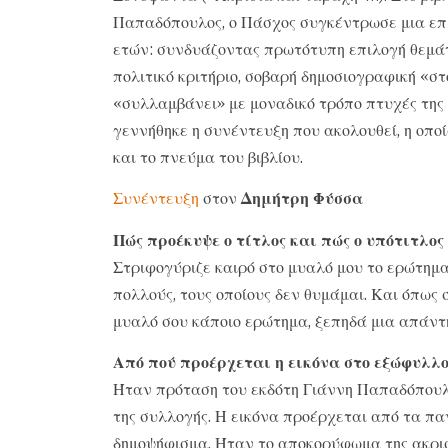
Παπαδόπουλος, ο Πάσχος συγκέντρωσε μια επ
ετών: συνδυάζοντας πρωτότυπη επιλογή θεμάτω
πολιτικό κριτήριο, σοβαρή δημοσιογραφική «στο
«συλλαμβάνει» με μοναδικό τρόπο πτυχές της 
γεννήθηκε η συνέντευξη που ακολουθεί, η οπο
και το πνεύμα του βιβλίου.
Συνέντευξη
στον
Δημήτρη Φύσσα
Πώς προέκυψε ο τίτλος και πώς ο υπότιτλος
Στριφογύριζε καιρό στο μυαλό μου το ερώτημ
πολλούς, τους οποίους δεν θυμάμαι. Και όπως
μυαλό σου κάποιο ερώτημα, ξεπηδά μια απάντ
Από πού προέρχεται η εικόνα στο εξώφυλλο
Ήταν πρόταση του εκδότη Γιάννη Παπαδόπουλ
της συλλογής. Η εικόνα προέρχεται από τα π
δημοψήφισμα. Ήταν το αποκορύφωμα της ακρισ