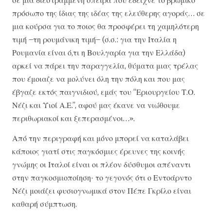
πρόσωπο της ίδιας της ιδέας της ελεύθερης αγοράς… σε
μια κούρσα για το ποιος θα προσφέρει τη χαμηλότερη
τιμή –τη ρουμάνικη τιμή– (σ.σ.: για την Ιταλία η
Ρουμανία είναι ό,τι η Βουλγαρία για την Ελλάδα)
αρκεί να πάρει την παραγγελία, θύματα μιας τρέλας
που έμοιαζε να μολύνει όλη την πόλη και που μας
έβγαζε εκτός παιγνιδιού, εμάς του “Εριουργείου Τ.Ο.
Νέζι και Υιοί Α.Ε.”, αφού μας έκανε να νιώθουμε
περιθωριακοί και ξεπερασμένοι…».
Από την περιγραφή και μόνο μπορεί να καταλάβει
κάποιος γιατί στις παγκόσμιες έρευνες της κοινής
γνώμης οι Ιταλοί είναι οι πλέον δύσθυμοι απέναντι
στην παγκοσμιοποίηση· το γεγονός ότι ο Εντοάρντο
Νέζι μοιάζει φυσιογνωμικά στον Πέπε Γκρίλο είναι
καθαρή σύμπτωση.