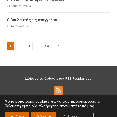
24 Ιουλίου 2026
Ο βουλευτής ως επάγγελμα
23 Ιουλίου 2026
Next
…
1
2
3
601
Διάβασε τα άρθρα στον RSS Reader σου!
Χρησιμοποιούμε cookies για να σας προσφέρουμε τη
βέλτιστη εμπειρία πλοήγησης στον ιστότοπό μας.
Πολιτική Απορρήτου & Cookies
©2026 medium.gr | Designed & Supported by
nat.ad
ΚΛΕΊΣΙΜΟ ΤΟ
Αποδοχή
Απόρριψη
Ρυθμίσεις