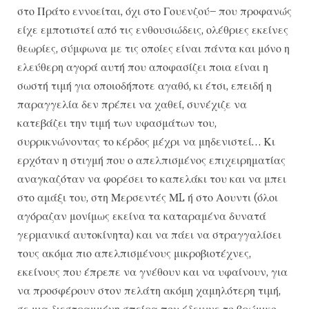
στο Πράτο εννοείται, όχι στο Γουενζού– που προφανώς
είχε εμποτιστεί από τις ενθουσιώδεις, ολέθριες εκείνες
θεωρίες, σύμφωνα με τις οποίες είναι πάντα και μόνο η
ελεύθερη αγορά αυτή που αποφασίζει ποια είναι η
σωστή τιμή για οποιοδήποτε αγαθό, κι έτσι, επειδή η
παραγγελία δεν πρέπει να χαθεί, συνέχιζε να
κατεβάζει την τιμή των υφασμάτων του,
συρρικνώνοντας το κέρδος μέχρι να μηδενιστεί… Κι
ερχόταν η στιγμή που ο απελπισμένος επιχειρηματίας
αναγκαζόταν να φορέσει το καπελάκι του και να μπει
στο αμάξι του, στη Μερσεντές ΜL ή στο Αουντι (όλοι
αγόραζαν μονίμως εκείνα τα καταραμένα δυνατά
γερμανικά αυτοκίνητα) και να πάει να στραγγαλίσει
τους ακόμα πιο απελπισμένους μικροβιοτέχνες,
εκείνους που έπρεπε να γνέθουν και να υφαίνουν, για
να προσφέρουν στον πελάτη ακόμη χαμηλότερη τιμή,
σε μια διεστραμμένη σπείρα που έδειχνε το βρώμικο