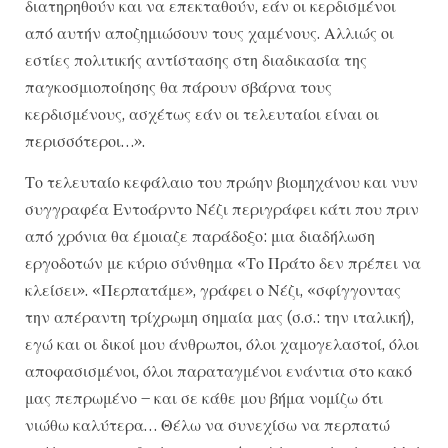
διατηρηθούν και να επεκταθούν, εάν οι κερδισμένοι
από αυτήν αποζημιώσουν τους χαμένους. Αλλιώς οι
εστίες πολιτικής αντίστασης στη διαδικασία της
παγκοσμιοποίησης θα πάρουν σβάρνα τους
κερδισμένους, ασχέτως εάν οι τελευταίοι είναι οι
περισσότεροι…».
Το τελευταίο κεφάλαιο του πρώην βιομηχάνου και νυν
συγγραφέα Εντοάρντο Νέζι περιγράφει κάτι που πριν
από χρόνια θα έμοιαζε παράδοξο: μια διαδήλωση
εργοδοτών με κύριο σύνθημα «Το Πράτο δεν πρέπει να
κλείσει». «Περπατάμε», γράφει ο Νέζι, «σφίγγοντας
την απέραντη τρίχρωμη σημαία μας (σ.σ.: την ιταλική),
εγώ και οι δικοί μου άνθρωποι, όλοι χαμογελαστοί, όλοι
αποφασισμένοι, όλοι παραταγμένοι ενάντια στο κακό
μας πεπρωμένο – και σε κάθε μου βήμα νομίζω ότι
νιώθω καλύτερα… Θέλω να συνεχίσω να περπατώ