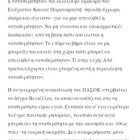
η «σταθερότητα». Να εκλέξουμε Πρόεδρο του
Ελάχιστου Κοινού Παρονομαστή -δηλαδή άχρωμο,
άοσμο και άγευστο- για να μην απειληθεί η
«σταθερότητα». Να μη γίνονται και εσωκομματικές
διαδικασίες από τη βάση διότι απειλείται η
«σταθερότητα»; Το επόμενο βήμα είναι να μη
φταρνίζεται κανείς στη χώρα διότι μπορεί να
απειληθεί η «σταθερότητα». Τι στην ευχή; Από
τραπουλόχαρτα είναι χτισμένη αυτή η περιλάλητη
«σταθερότητα»;
Η συγκεκριμένη ανακοίνωση του ΠΑΣΟΚ υπερβαίνει
το δόγμα Βενιζέλου, το οποίο συνοψίζεται στο «η
σταθερότητα είμαι εγώ». Εντάσσεται σ’ ένα ευρύτερο
πλέγμα πολιτικής ρητορείας, το οποίο σιγά σιγά
μπερδεύει τη σταθερότητα με την ακινησία και -όπως
πάει- τη νεκρική ακαμψία. Δεν αναφερόμαστε μόνο