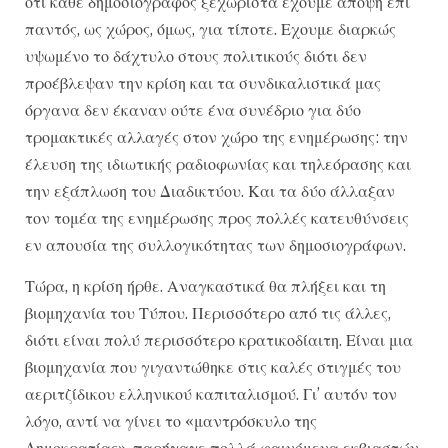
ότι κάθε δημοσιογράφος ξεχωριστά έχουμε άποψη επί
παντός, ως χώρος, όμως, για τίποτε. Εχουμε διαρκώς
υψωμένο το δάχτυλο στους πολιτικούς διότι δεν
προέβλεψαν την κρίση και τα συνδικαλιστικά μας
όργανα δεν έκαναν ούτε ένα συνέδριο για δύο
τρομακτικές αλλαγές στον χώρο της ενημέρωσης: την
έλευση της ιδιωτικής ραδιοφωνίας και τηλεόρασης και
την εξάπλωση του Διαδικτύου. Και τα δύο άλλαξαν
τον τομέα της ενημέρωσης προς πολλές κατευθύνσεις
εν απουσία της συλλογικότητας των δημοσιογράφων.
Τώρα, η κρίση ήρθε. Αναγκαστικά θα πλήξει και τη
βιομηχανία του Τύπου. Περισσότερο από τις άλλες,
διότι είναι πολύ περισσότερο κρατικοδίαιτη. Είναι μια
βιομηχανία που γιγαντώθηκε στις καλές στιγμές του
αεριτζίδικου ελληνικού καπιταλισμού. Γι’ αυτόν τον
λόγο, αντί να γίνει το «μαντρόσκυλο της
Δημοκρατίας», παρήγαγε πολλά φαινόμενα εκβιαστών