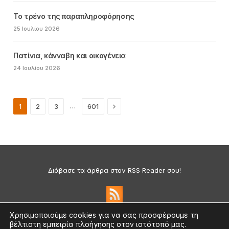
Το τρένο της παραπληροφόρησης
25 Ιουλίου 2026
Πατίνια, κάνναβη και οικογένεια
24 Ιουλίου 2026
Next
…
1
2
3
601
Διάβασε τα άρθρα στον RSS Reader σου!
Χρησιμοποιούμε cookies για να σας προσφέρουμε τη
βέλτιστη εμπειρία πλοήγησης στον ιστότοπό μας.
Πολιτική Απορρήτου & Cookies