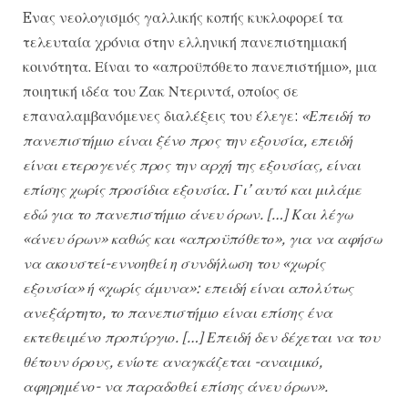
Eνας νεολογισμός γαλλικής κοπής κυκλοφορεί τα
τελευταία χρόνια στην ελληνική πανεπιστημιακή
κοινότητα. Είναι το «απροϋπόθετο πανεπιστήμιο», μια
ποιητική ιδέα του Ζακ Ντεριντά, οποίος σε
επαναλαμβανόμενες διαλέξεις του έλεγε:
«Επειδή το
πανεπιστήμιο είναι ξένο προς την εξουσία, επειδή
είναι ετερογενές προς την αρχή της εξουσίας, είναι
επίσης χωρίς προσίδια εξουσία. Γι’ αυτό και μιλάμε
εδώ για το πανεπιστήμιο άνευ όρων. […] Και λέγω
«άνευ όρων» καθώς και «απροϋπόθετο», για να αφήσω
να ακουστεί-εννοηθεί η συνδήλωση του «χωρίς
εξουσία» ή «χωρίς άμυνα»: επειδή είναι απολύτως
ανεξάρτητο, το πανεπιστήμιο είναι επίσης ένα
εκτεθειμένο προπύργιο. […] Επειδή δεν δέχεται να του
θέτουν όρους, ενίοτε αναγκάζεται -αναιμικό,
αφηρημένο- να παραδοθεί επίσης άνευ όρων».