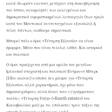
καλά: θεωρούν εαυτούς μετόχους στη διακυβέρνηση
του τόπου, συνομιλητές των εκλεγμένων και
δημοκρατικά νομιμοποιημένων λειτουργών (των τριών
κατά τον Μοντεσκιέ συντεταγμένων εξουσιών), ή,
τέλος πάντων, νιώθουμε σημαντικοί.
Μπορεί πάλι ο όρος «Τέταρτη Εξουσία» να είναι
όμορφος. Μόνο που είναι τελείως λάθος. Και ιστορικά
και πολιτικά.
Ο όρος προέρχεται από μια ομιλία του μεγάλου
Ιρλανδού στοχαστή και πολιτικού Έντμουντ Μπερκ
(18ος αιώνας) ο οποίος δεν μίλησε για «Τέταρτη
Εξουσία», αλλά χαρακτήρισε, όχι μόνο τους
δημοσιογράφους, αλλά όλους τους εγγράμματους
πολίτες «Τέταρτη Τάξη» («fourth estate») του
Κοινοβουλίου μαζί με τις υπόλοιπες τρεις τάξεις της
εποχής (ευγενείς, κλήρος και λαός).