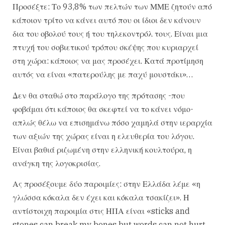
Προσέξτε: Το 93,8% των πελτών των ΜΜΕ ζητούν από
κάποιον τρίτο να κάνει αυτό που οι ίδιοι δεν κάνουν
δια του οβολού τους ή του τηλεκοντρόλ τους. Είναι μια
πτυχή του σοβιετικού τρόπου σκέψης που κυριαρχεί
στη χώρα: κάποιος να μας προσέχει. Κατά προτίμηση
αυτός να είναι «πατερούλης με παχύ μουστάκι»…
Δεν θα σταθώ στο παράλογο της πρότασης -που
φοβάμαι ότι κάποιος θα σκεφτεί να το κάνει νόμο-
απλώς θέλω να επισημάνω πόσο χαμηλά στην ιεραρχία
των αξιών της χώρας είναι η ελευθερία του λόγου.
Είναι βαθιά ριζωμένη στην ελληνική κουλτούρα, η
ανάγκη της λογοκρισίας.
Ας προσέξουμε δύο παροιμίες: στην Ελλάδα λέμε «η
γλώσσα κόκαλα δεν έχει και κόκαλα τσακίζει». Η
αντίστοιχη παροιμία στις ΗΠΑ είναι «sticks and
stones can break my bones but words can not hurt