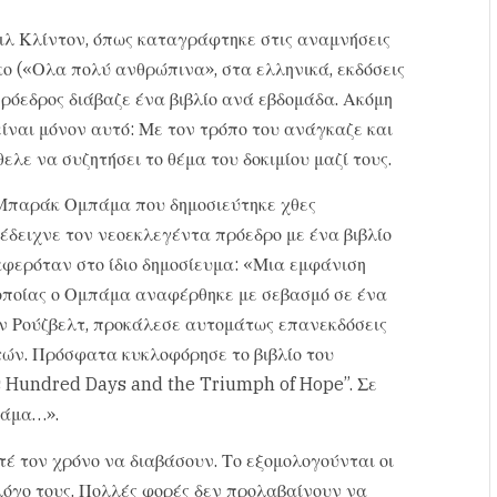
ιλ Κλίντον, όπως καταγράφτηκε στις αναμνήσεις
ο («Ολα πολύ ανθρώπινα», στα ελληνικά, εκδόσεις
πρόεδρος διάβαζε ένα βιβλίο ανά εβδομάδα. Ακόμη
είναι μόνον αυτό: Με τον τρόπο του ανάγκαζε και
ελε να συζητήσει το θέμα του δοκιμίου μαζί τους.
Μπαράκ Ομπάμα που δημοσιεύτηκε χθες
 έδειχνε τον νεοεκλεγέντα πρόεδρο με ένα βιβλίο
φερόταν στο ίδιο δημοσίευμα: «Μια εμφάνιση
 οποίας ο Ομπάμα αναφέρθηκε με σεβασμό σε ένα
ιν Ρούζβελτ, προκάλεσε αυτομάτως επανεκδόσεις
τών. Πρόσφατα κυκλοφόρησε το βιβλίο του
s Hundred Days and the Triumph of Hope”. Σε
πάμα…».
οτέ τον χρόνο να διαβάσουν. Το εξομολογούνται οι
ο λόγο τους. Πολλές φορές δεν προλαβαίνουν να