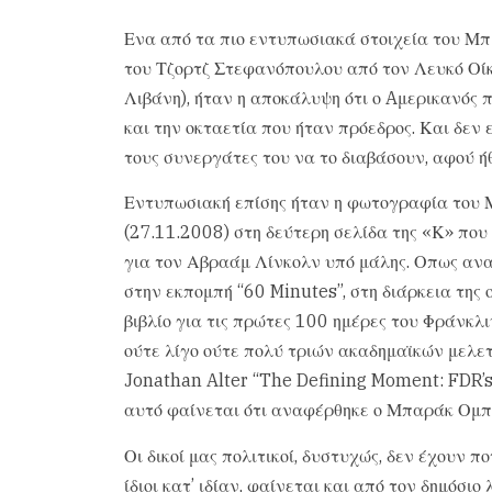
Ενα από τα πιο εντυπωσιακά στοιχεία του Μπ
του Τζορτζ Στεφανόπουλου από τον Λευκό Οίκ
Λιβάνη), ήταν η αποκάλυψη ότι ο Aμερικανός 
και την οκταετία που ήταν πρόεδρος. Και δεν 
τους συνεργάτες του να το διαβάσουν, αφού ήθ
Εντυπωσιακή επίσης ήταν η φωτογραφία του 
(27.11.2008) στη δεύτερη σελίδα της «Κ» που
για τον Αβραάμ Λίνκολν υπό μάλης. Οπως ανα
στην εκπομπή “60 Minutes”, στη διάρκεια της
βιβλίο για τις πρώτες 100 ημέρες του Φράνκλ
ούτε λίγο ούτε πολύ τριών ακαδημαϊκών μελε
Jonathan Alter “The Defining Moment: FDR’
αυτό φαίνεται ότι αναφέρθηκε ο Μπαράκ Ομ
Οι δικοί μας πολιτικοί, δυστυχώς, δεν έχουν π
ίδιοι κατ’ ιδίαν, φαίνεται και από τον δημόσι