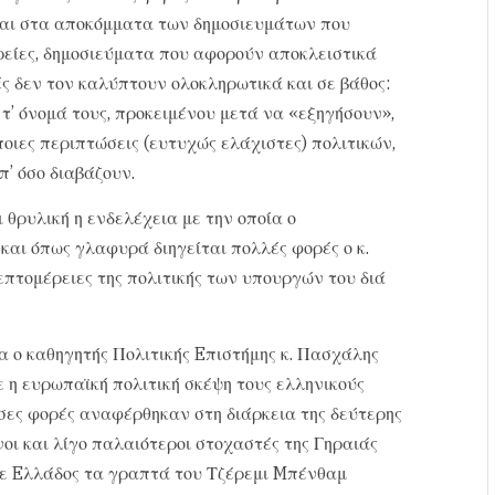
ται στα αποκόμματα των δημοσιευμάτων που
ρείες, δημοσιεύματα που αφορούν αποκλειστικά
ές δεν τον καλύπτουν ολοκληρωτικά και σε βάθος:
’ όνομά τους, προκειμένου μετά να «εξηγήσουν»,
ιες περιπτώσεις (ευτυχώς ελάχιστες) πολιτικών,
π’ όσο διαβάζουν.
 θρυλική η ενδελέχεια με την οποία ο
αι όπως γλαφυρά διηγείται πολλές φορές ο κ.
επτομέρειες της πολιτικής των υπουργών του διά
 ο καθηγητής Πολιτικής Eπιστήμης κ. Πασχάλης
ε η ευρωπαϊκή πολιτική σκέψη τους ελληνικούς
σες φορές αναφέρθηκαν στη διάρκεια της δεύτερης
ι και λίγο παλαιότεροι στοχαστές της Γηραιάς
ότε Eλλάδος τα γραπτά του Τζέρεμι Mπένθαμ