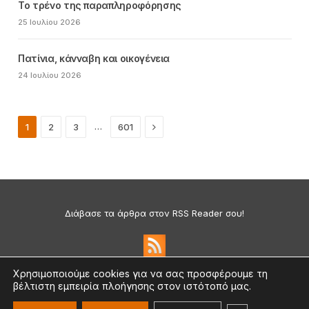
Το τρένο της παραπληροφόρησης
25 Ιουλίου 2026
Πατίνια, κάνναβη και οικογένεια
24 Ιουλίου 2026
Next
…
1
2
3
601
Διάβασε τα άρθρα στον RSS Reader σου!
Χρησιμοποιούμε cookies για να σας προσφέρουμε τη
βέλτιστη εμπειρία πλοήγησης στον ιστότοπό μας.
Πολιτική Απορρήτου & Cookies
©2026 medium.gr | Designed & Supported by
nat.ad