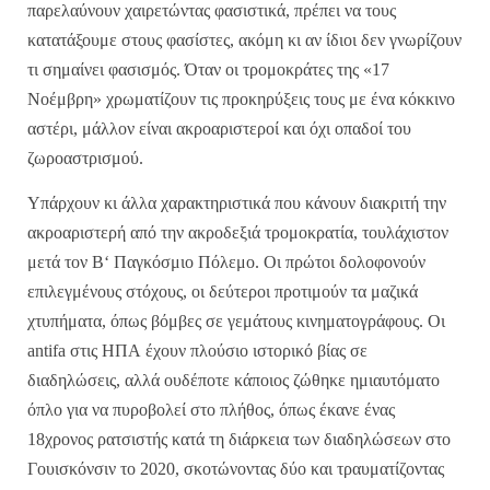
παρελαύνουν
χαιρετώντας
φασιστικά
,
πρέπει
να
τους
κατατάξουμε
στους
φασίστες
,
ακόμη
κι
αν
ίδιοι
δεν
γνωρίζουν
τι
σημαίνει
φασισμός
.
Όταν
οι
τρομοκράτες
της
«17
Νοέμβρη
»
χρωματίζουν
τις
προκηρύξεις
τους
με
ένα
κόκκινο
αστέρι
,
μάλλον
είναι
ακροαριστεροί
και
όχι
οπαδοί
του
ζωροαστρισμού
.
Υπάρχουν
κι
άλλα
χαρακτηριστικά
που
κάνουν
διακριτή
την
ακροαριστερή
από
την
ακροδεξιά
τρομοκρατία
,
τουλάχιστον
μετά
τον
Β
‘
Παγκόσμιο
Πόλεμο
.
Οι
πρώτοι
δολοφονούν
επιλεγμένους
στόχους
,
οι
δεύτεροι
προτιμούν
τα
μαζικά
χτυπήματα
,
όπως
βόμβες
σε
γεμάτους
κινηματογράφους
.
Οι
antifa
στις
ΗΠΑ
έχουν
πλούσιο
ιστορικό
βίας
σε
διαδηλώσεις
,
αλλά
ουδέποτε
κάποιος
ζώθηκε
ημιαυτόματο
όπλο
για
να
πυροβολεί
στο
πλήθος
,
όπως
έκανε
ένας
18
χρονος
ρατσιστής
κατά
τη
διάρκεια
των
διαδηλώσεων
στο
Γουισκόνσιν
το
2020,
σκοτώνοντας
δύο
και
τραυματίζοντας