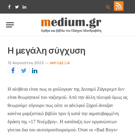
Facebook
Twitter
LinkedIn
Η μεγάλη σύγχυση
12 Αυγούστου 2023
ΑΚΡΟΔΕΞΙΆ
Η
αλήθεια
είναι
πως
οι
χούλιγκαν
της
Δυναμό
Ζάγκρεμπ
δεν
είναι
θεωρητικοί
του
ναζισμού
.
Από
την
άλλη
πλευρά
όμως
ας
θεωρούμε
σίγουρο
πως
ούτε
οι
αδελφοί
Ξηροί
άνοιξαν
κανένα
μαρξιστικό
βιβλίο
πριν
ή
κατά
την
αιματοβαμμένη
δράση
της
«17
Νοέμβρη
».
Η
κατάταξη
των
οργανώσεων
γίνεται
δια
του
αυτοπροσδιορισμού
.
Όταν
οι
«Bad Boys»