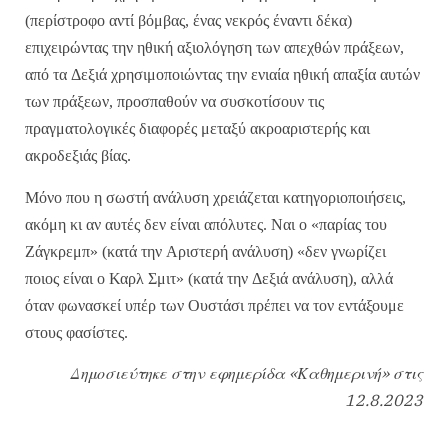
(
περίστροφο
αντί
βόμβας
,
ένας
νεκρός
έναντι
δέκα
)
επιχειρώντας
την
ηθική
αξιολόγηση
των
απεχθών
πράξεων
,
από
τα
Δεξιά
χρησιμοποιώντας
την
ενιαία
ηθική
απαξία
αυτών
των
πράξεων
,
προσπαθούν
να
συσκοτίσουν
τις
πραγματολογικές
διαφορές
μεταξύ
ακροαριστερής
και
ακροδεξιάς
βίας
.
Μόνο
που
η
σωστή
ανάλυση
χρειάζεται
κατηγοριοποιήσεις
,
ακόμη
κι
αν
αυτές
δεν
είναι
απόλυτες
.
Ναι
ο
«
παρίας
του
Ζάγκρεμπ
» (
κατά
την
Αριστερή
ανάλυση
) «
δεν
γνωρίζει
ποιος
είναι
ο
Καρλ
Σμιτ
» (
κατά
την
Δεξιά
ανάλυση
),
αλλά
όταν
φωνασκεί
υπέρ
των
Ουστάσι
πρέπει
να
τον
εντάξουμε
στους
φασίστες
.
Δημοσιεύτηκε στην εφημερίδα «Καθημερινή» στις
12.8.2023