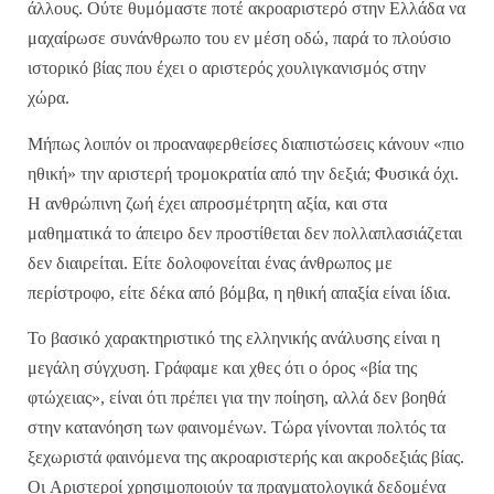
άλλους
.
Ούτε
θυμόμαστε
ποτέ
ακροαριστερό
στην
Ελλάδα
να
μαχαίρωσε
συνάνθρωπο
του
εν
μέση
οδώ
,
παρά
το
πλούσιο
ιστορικό
βίας
που
έχει
ο
αριστερός
χουλιγκανισμός
στην
χώρα
.
Μήπως
λοιπόν
οι
προαναφερθείσες
διαπιστώσεις
κάνουν
«
πιο
ηθική
»
την
αριστερή
τρομοκρατία
από
την
δεξιά
;
Φυσικά
όχι
.
Η
ανθρώπινη
ζωή
έχει
απροσμέτρητη
αξία
,
και
στα
μαθηματικά
το
άπειρο
δεν
προστίθεται
δεν
πολλαπλασιάζεται
δεν
διαιρείται
.
Είτε
δολοφονείται
ένας
άνθρωπος
με
περίστροφο
,
είτε
δέκα
από
βόμβα
,
η
ηθική
απαξία
είναι
ίδια
.
Το
βασικό
χαρακτηριστικό
της
ελληνικής
ανάλυσης
είναι
η
μεγάλη
σύγχυση
.
Γράφαμε
και
χθες
ότι
ο
όρος
«
βία
της
φτώχειας
»,
είναι
ότι
πρέπει
για
την
ποίηση
,
αλλά
δεν
βοηθά
στην
κατανόηση
των
φαινομένων
.
Τώρα
γίνονται
πολτός
τα
ξεχωριστά
φαινόμενα
της
ακροαριστερής
και
ακροδεξιάς
βίας
.
Οι
Αριστεροί
χρησιμοποιούν
τα
πραγματολογικά
δεδομένα