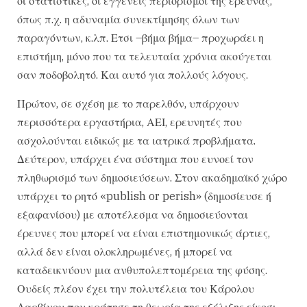
οι στατιστικές, οι εγγενείς περιορισμοί της έρευνας,
όπως π.χ. η αδυναμία συνεκτίμησης όλων των
παραγόντων, κ.λπ. Ετσι –βήμα βήμα– προχωράει η
επιστήμη, μόνο που τα τελευταία χρόνια ακούγεται
σαν ποδοβολητό. Και αυτό για πολλούς λόγους.
Πρώτον, σε σχέση με το παρελθόν, υπάρχουν
περισσότερα εργαστήρια, ΑΕΙ, ερευνητές που
ασχολούνται ειδικώς με τα ιατρικά προβλήματα.
Δεύτερον, υπάρχει ένα σύστημα που ευνοεί τον
πληθωρισμό των δημοσιεύσεων. Στον ακαδημαϊκό χώρο
υπάρχει το ρητό «publish or perish» (δημοσίευσε ή
εξαφανίσου) με αποτέλεσμα να δημοσιεύονται
έρευνες που μπορεί να είναι επιστημονικώς άρτιες,
αλλά δεν είναι ολοκληρωμένες, ή μπορεί να
καταδεικνύουν μια ανθυπολεπτομέρεια της φύσης.
Ουδείς πλέον έχει την πολυτέλεια του Κάρολου
Δαρβίνου που κράτησε τη θεωρία της εξέλιξης είκοσι