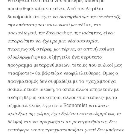
Η αλήθεια είναι ότι ο νυν πρόεδρος Μαδούρο
προσπάθησε κάτι να κάνει. Από τον Απρίλιο
διακήρυσσε ότι
«για να διατηρήσουμε την ανάπτυξη,
την επέκταση του κοινωνικού μοντέλου, του
σοσιαλισμού, της δικαιοσύνης, της ισότητας, είναι
απαραίτητο να έχουμε μια νέα οικονομία,
παραγωγική, στέρεη, μοντέρνα, αναπτυξιακή και
ολοκληρωμένη»
και εξήγγειλε ένα ευρύτατο
πρόγραμμα μεταρρυθμίσεων, τέτοιες που οι δικοί μας
«τσαβιστές» θα βάφτιζαν νεοφιλελεύθερες. Ομως ο
πραγματισμός δεν συμβαδίζει με τα «χαχαμπούχα
σοσιαλιστικά» ιδεώδη, τα οποία άλλοι υπηρετούν με
ανόητη θέρμη και κάποιοι άλλοι -πιο ατσίδες- με το
αζημίωτο. Οπως έγραψε ο Economist
«αν και ο
πρόεδρος της χώρας έχει δηλώσει επανειλημμένως τη
θέλησή του να προχωρήσει σε μεταρρυθμίσεις, δεν
κατάφερε να τις πραγματοποιήσει γιατί δεν μπόρεσε