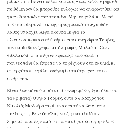
μάρκετ της Βενεζουέλας κάποιος «τοις κείνων ρήμασι
πειθόμενος» θα μπορούσε ευλόγως να αναρωτηθεί: και
γιατί δεν τρώνε παντεσπάνι; Μην το γελάμε. Μετά
την απομάκρυνση εκ της πραγματικότητος, ουδέν
λάθος υπάρχει. Λίγα ακούσαμε για το
«λατινοαμερικανικό θαύμα» του συντρόφου Τσάβες,
τον οποίο διαδέχθηκε ο σύντροφος Μαδούρο; Στον
«άλλο κόσμο που έγινε εφικτός» κανονικά το
παντεσπάνι θα έπρεπε να το ρίχνουν στα σκυλιά, κι
αν ερχόταν μεγάλη ανάγκη θα το έτρωγαν και οι
άνθρωποι.
Είναι δεδομένο ότι ούτε ο συγχωρεμένος (για όλα του
τα κρίματα) Ούγκο Τσάβες, ούτε ο διάδοχός του
Νικολάς Μαδούρο περίμεναν ποτέ να δουν τους
πολίτες της Βενεζουέλας να ξεροσταλιάζουν
ξημερώματα έξω από τα μαγαζιά για να αγοράσουν