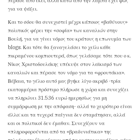
πέρασε από εκεί, αλλά κάτω από την λάμπα έχει φως
για να ψάξει.
Και το σόου θα συνεχιστεί μέχρι κάποιος «βαθύνους»
πολιτικός φέρει την «σοφία» των καναλιών στην
Βουλή, για να γίνει νόμος του κράτους η επωνυμία των
blogs. Και τότε θα ξαναγελάσει το χείλι κάθε
πικραμένου κομπιουτερά, όπως γελάσαμε τότε που ο κ.
Νίκος Χριστοδουλάκης υπέκυψε στον λαϊκισμό των
καναλιών και πέρασε τον νόμο για τα «φρουτάκια».
Βέβαια, το γέλιο αυτό μας βγήκε λίγο ακριβό -τρία
εκατομμύρια πρόστιμο πλήρωσε η χώρα και συνεχίζει
να πληρώνει 31.536 ευρώ ημερησίως για μη
συμμόρφωση με την απόφαση- αλλά το χειρότερο είναι
άλλο: και τα τυχερά παίγνια δεν σταμάτησαν, αλλά
και οι πολιτικοί δεν έμαθαν. Συνεχίζουν να
«πληροφορούνται από τα «βραδυνιάτικα» της
τηλεόρασης (διαφέρουν από τα μεσημεριανάδικα, μόνο