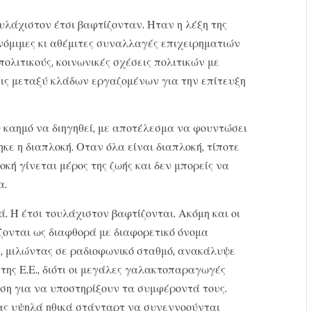
λάχιστον έτσι βαφτίζονταν. Ηταν η λέξη της
νόμιμες κι αθέμιτες συναλλαγές επιχειρηματιών
πολιτικούς, κοινωνικές σχέσεις πολιτικών με
σεις μεταξύ κλάδων εργαζομένων για την επίτευξη
υ καημό να διηγηθεί, με αποτέλεσμα να φουντώσει
κε η διαπλοκή. Οταν όλα είναι διαπλοκή, τίποτε
οκή γίνεται μέρος της ζωής και δεν μπορείς να
α.
. Ή έτσι τουλάχιστον βαφτίζονται. Ακόμη και οι
ζονται ως διαφθορά με διαφορετικό όνομα
, μιλώντας σε ραδιοφωνικό σταθμό, ανακάλυψε
ης Ε.Ε., διότι οι μεγάλες γαλακτοπαραγωγές
ση για να υποστηρίξουν τα συμφέροντά τους.
 μας υψηλά ηθικά στάνταρτ να συνεννοούνται