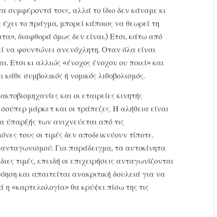
α συμφέροντά τους, αλλά το ίδιο δεν κάναμε κι
 έχει το πράγμα, μπορεί κάποιος να θεωρεί τη
», διαφθορά όμως δεν είναι.) Ετσι, κάτω από
ί να φουντώνει ανενόχλητη. Οταν όλα είναι
ι. Ετσι κι αλλιώς «ένοχος ένοχον ου ποιεί» και
κάθε συμβολικός ή νομικός λιθοβολισμός.
κτοβιομηχανίες και οι εταιρείες κινητής
 σούπερ μάρκετ και οι τράπεζες. Η αλήθεια είναι
α ύπαρξής των ανιχνεύεται από τις
νες τους οι τιμές δεν αποδεικνύουν τίποτε.
 ανταγωνισμού. Για παράδειγμα, τα αυτοκίνητα
διες τιμές, επειδή οι επιχειρήσεις ανταγωνίζονται
ηση και απαιτείται ανακριτική δουλειά για να
ά η «καρτελολογία» θα κρύψει πίσω της τις