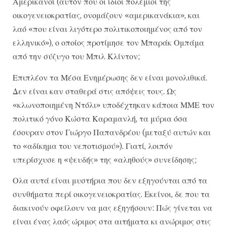
Αμερικανοί (αυτόν που οι ίδιοι πολέμιοι της
οικογενειοκρατίας, ονομάζουν «αμερικανάκια», και
λαό «που είναι λιγότερο πολιτικοποιημένος από τον
ελληνικό»), ο οποίος προτίμησε τον Μπαράκ Ομπάμα
από την σύζυγο του Μπιλ Κλίντον;
Επιπλέον τα Μέσα Ενημέρωσης δεν είναι μονολιθικά.
Δεν είναι καν σταθερά στις απόψεις τους. Ως
«κλωνοποιημένη Ντόλι» υποδέχτηκαν κάποια ΜΜΕ τον
πολιτικό γόνο Κώστα Καραμανλή, τα μύρια όσα
έσουραν στον Γιώργο Παπανδρέου (μεταξύ αυτών και
το «αδίκημα του νεποτισμού»). Γιατί, λοιπόν
υπερίσχυσε η «ψευδής» της «αληθούς» συνείδησης;
Ολα αυτά είναι μυστήρια που δεν εξηγούνται από τα
συνθήματα περί οικογενειοκρατίας. Εκείνοι, δε που τα
διακινούν οφείλουν να μας εξηγήσουν: Πώς γίνεται να
είναι ένας λαός ώριμος στα αιτήματα κι ανώριμος στις