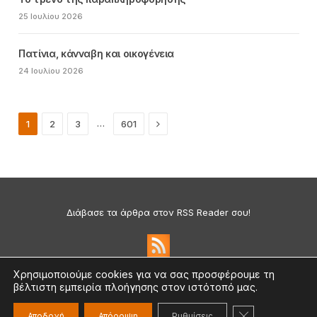
25 Ιουλίου 2026
Πατίνια, κάνναβη και οικογένεια
24 Ιουλίου 2026
Next
…
1
2
3
601
Διάβασε τα άρθρα στον RSS Reader σου!
Χρησιμοποιούμε cookies για να σας προσφέρουμε τη
βέλτιστη εμπειρία πλοήγησης στον ιστότοπό μας.
Πολιτική Απορρήτου & Cookies
©2026 medium.gr | Designed & Supported by
nat.ad
ΚΛΕΊΣΙΜΟ ΤΟ
Αποδοχή
Απόρριψη
Ρυθμίσεις