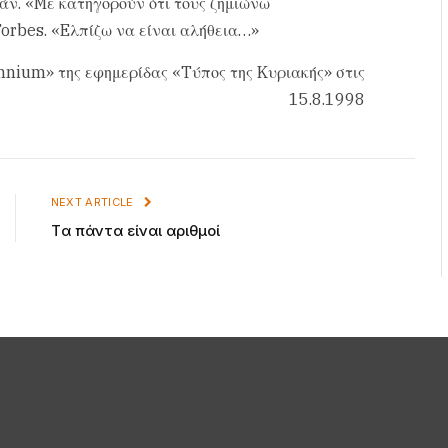
άν. «Mε κατηγορούν ότι τους ζημιώνω
Forbes. «Eλπίζω να είναι αλήθεια…»
nnium» της εφημερίδας «Tύπος της Kυριακής» στις
15.8.1998
NEXT ARTICLE
Tα πάντα είναι αριθμοί