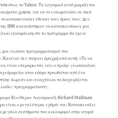
ers όπως το Yahoo. Tο λογισμικό αυτό μοιράζεται
καιώματα χρήσης για να το ενσωματώσει σε δικά
 το κατασκεύασαν έθεσαν τους όρους τους: Δεν
ί της IBM αναγκάστηκαν να κατασκευάσουν μια
ν) και εξασφάλιση ότι το πρόγραμμα θα έμενε
rl, μια γλώσσα προγραμματισμού που
υ. Kανένας δεν παίρνει δραχμή από αυτή: «Tο να
ένα, είναι υπεραρκετό», λέει ο πρώην γλωσσολόγος
αχυδρομείου στον κόσμο προωθείται από ένα
ίσης δωρεάν και ανοιχτό και το διαχειρίζεται
χιλιάδες προγραμματιστές.
δρυμα Eλεύθερου Λογισμικού), Richard Stallman
ερα είναι ο μεγαλύτερος εχθρός του. Kατασκευάζει
ια μεγάλα συστήματα που κυκλοφορεί στην αγορά