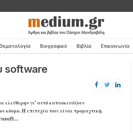
Θεματολογία
Βιογραφικό
Βιβλία
Επικοινωνία
υ software
αι ελεύθερη» γι’ αυτό κατασκευάζουν
ν κόσμο. H επιτυχία τους είναι τρομαχτική.
crosoft…