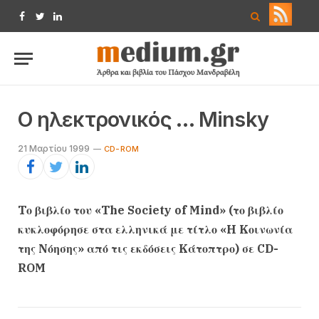
Facebook
Twitter
LinkedIn
O ηλεκτρονικός … Minsky
21 Μαρτίου 1999
CD-ROM
Tο βιβλίο του «The Society of Mind» (το βιβλίο
κυκλοφόρησε στα ελληνικά με τίτλο «H Kοινωνία
της Nόησης» από τις εκδόσεις Kάτοπτρο) σε CD-
ROM