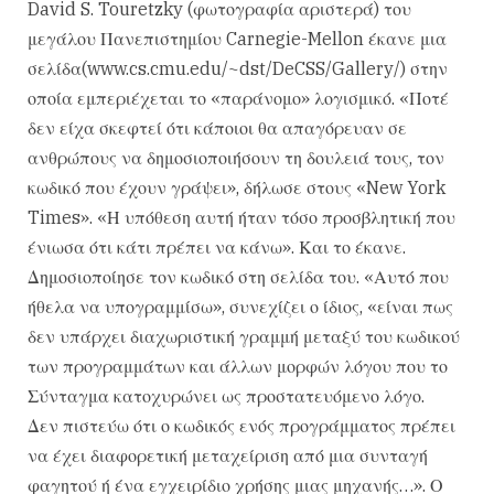
David S. Touretzky (φωτογραφία αριστερά) του
μεγάλου Πανεπιστημίου Carnegie-Mellon έκανε μια
σελίδα(www.cs.cmu.edu/~dst/DeCSS/Gallery/) στην
οποία εμπεριέχεται το «παράνομο» λογισμικό. «Ποτέ
δεν είχα σκεφτεί ότι κάποιοι θα απαγόρευαν σε
ανθρώπους να δημοσιοποιήσουν τη δουλειά τους, τον
κωδικό που έχουν γράψει», δήλωσε στους «New York
Times». «Η υπόθεση αυτή ήταν τόσο προσβλητική που
ένιωσα ότι κάτι πρέπει να κάνω». Και το έκανε.
Δημοσιοποίησε τον κωδικό στη σελίδα του. «Αυτό που
ήθελα να υπογραμμίσω», συνεχίζει ο ίδιος, «είναι πως
δεν υπάρχει διαχωριστική γραμμή μεταξύ του κωδικού
των προγραμμάτων και άλλων μορφών λόγου που το
Σύνταγμα κατοχυρώνει ως προστατευόμενο λόγο.
Δεν πιστεύω ότι ο κωδικός ενός προγράμματος πρέπει
να έχει διαφορετική μεταχείριση από μια συνταγή
φαγητού ή ένα εγχειρίδιο χρήσης μιας μηχανής…». Ο