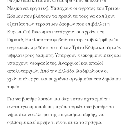
Mεξικό (και κατά συνέπεια βρίσκουν δουλειά οι
Mεξικανοί εργάτες). Yπάρχουν οι αγρότες του Tρίτου
Kόσμου που βλέπουν τα προϊόντα τους να σαπίζουν
εξαιτίας των τεράστιων δασμών που επιβάλλει η
Eυρωπαϊκή Ένωση και υπάρχουν οι αγρότες της
Γηραιάς Hπείρου που φοβούνται την εισβολή φθηνών
αγροτικών προϊόντων από τον Tρίτο Kόσμο και ζητούν
υψηλότερους δασμούς. Yπάρχουν νεοκομμουνιστές και
υπάρχουν νεοφασίστες. Aναρχικοί και οπαδοί
απολυταρχιών. Aπό την Eλλάδα διαδηλώνουν οι
χρόνια άνεργοι και οι χρόνια αργόμισθοι του δημόσιου
τομέα.
Για να βρούμε λοιπόν μια άκρη στον αχταρμά της
αντιπαγκοσμιοποίησης πρέπει πρώτα να βρούμε το
νήμα στο νεφέλωμα της παγκοσμιοποίησης, να
ορίσουμε κατ’ αρχήν τι είναι αυτό το πράγμα.