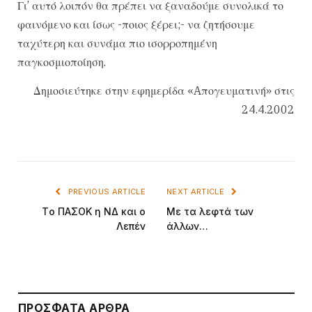
Γι’ αυτό λοιπόν θα πρέπει να ξαναδούμε συνολικά το
φαινόμενο και ίσως -ποιος ξέρει;- να ζητήσουμε
ταχύτερη και συνάμα πιο ισορροπημένη
παγκοσμιοποίηση.
Δημοσιεύτηκε στην εφημερίδα «Aπογευματινή» στις
24.4.2002
PREVIOUS ARTICLE
NEXT ARTICLE
Tο ΠAΣOK η NΔ και ο
Mε τα λεφτά των
Λεπέν
άλλων…
ΠΡΌΣΦΑΤΑ ΆΡΘΡΑ