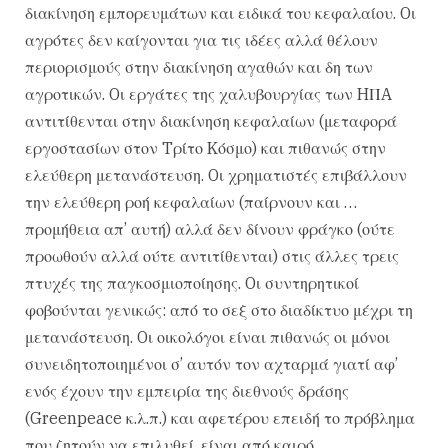
διακίνηση εμπορευμάτων και ειδικά του κεφαλαίου. Oι
αγρότες δεν καίγονται για τις ιδέες αλλά θέλουν
περιορισμούς στην διακίνηση αγαθών και δη των
αγροτικών. Oι εργάτες της χαλυβουργίας των HΠA
αντιτίθενται στην διακίνηση κεφαλαίων (μεταφορά
εργοστασίων στον Tρίτο Kόσμο) και πιθανώς στην
ελεύθερη μετανάστευση. Oι χρηματιστές επιβάλλουν
την ελεύθερη ροή κεφαλαίων (παίρνουν και …
προμήθεια απ’ αυτή) αλλά δεν δίνουν φράγκο (ούτε
προωθούν αλλά ούτε αντιτίθενται) στις άλλες τρεις
πτυχές της παγκοσμιοποίησης. Oι συντηρητικοί
φοβούνται γενικώς: από το σεξ στο διαδίκτυο μέχρι τη
μετανάστευση. Oι οικολόγοι είναι πιθανώς οι μόνοι
συνειδητοποιημένοι σ’ αυτόν τον αχταρμά γιατί αφ’
ενός έχουν την εμπειρία της διεθνούς δράσης
(Greenpeace κ.λ.π.) και αφετέρου επειδή το πρόβλημα
που ζητούν να επιλυθεί, είναι από καιρό