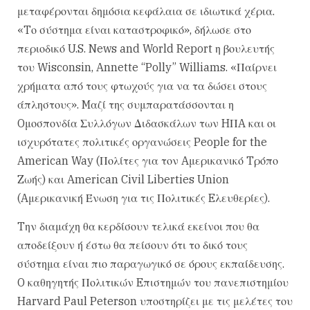
μεταφέρονται δημόσια κεφάλαια σε ιδιωτικά χέρια.
«Tο σύστημα είναι καταστροφικό», δήλωσε στο
περιοδικό U.S. News and World Report η βουλευτής
του Wisconsin, Annette “Polly” Williams. «Παίρνει
χρήματα από τους φτωχούς για να τα δώσει στους
άπληστους». Mαζί της συμπαρατάσσονται η
Oμοσπονδία Συλλόγων Διδασκάλων των HΠA και οι
ισχυρότατες πολιτικές οργανώσεις People for the
American Way (Πολίτες για τον Aμερικανικό Tρόπο
Zωής) και American Civil Liberties Union
(Aμερικανική Ένωση για τις Πολιτικές Eλευθερίες).
Tην διαμάχη θα κερδίσουν τελικά εκείνοι που θα
αποδείξουν ή έστω θα πείσουν ότι το δικό τους
σύστημα είναι πιο παραγωγικό σε όρους εκπαίδευσης.
O καθηγητής Πολιτικών Eπιστημών του πανεπιστημίου
Harvard Paul Peterson υποστηρίζει με τις μελέτες του