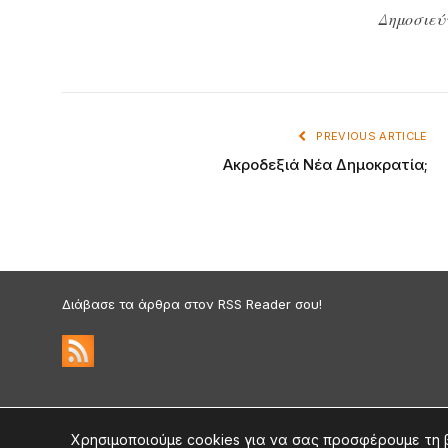
Δημοσιεύ
PREVIOUS ARTICLE
Ακροδεξιά Νέα Δημοκρατία;
Διάβασε τα άρθρα στον RSS Reader σου!
Πολιτική Απορρήτου & Cookies
©2026 medium.gr | Designed & Supported by
nat.ad
Χρησιμοποιούμε cookies για να σας προσφέρουμε τη 