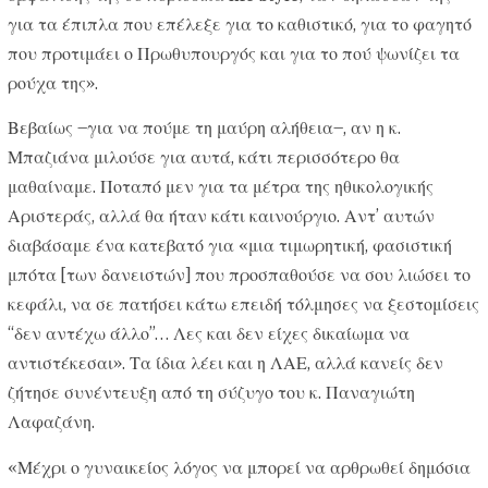
για τα έπιπλα που επέλεξε για το καθιστικό, για το φαγητό
που προτιμάει ο Πρωθυπουργός και για το πού ψωνίζει τα
ρούχα της».
Βεβαίως –για να πούμε τη μαύρη αλήθεια–, αν η κ.
Μπαζιάνα μιλούσε για αυτά, κάτι περισσότερο θα
μαθαίναμε. Ποταπό μεν για τα μέτρα της ηθικολογικής
Αριστεράς, αλλά θα ήταν κάτι καινούργιο. Αντ’ αυτών
διαβάσαμε ένα κατεβατό για «μια τιμωρητική, φασιστική
μπότα [των δανειστών] που προσπαθούσε να σου λιώσει το
κεφάλι, να σε πατήσει κάτω επειδή τόλμησες να ξεστομίσεις
“δεν αντέχω άλλο”… Λες και δεν είχες δικαίωμα να
αντιστέκεσαι». Τα ίδια λέει και η ΛΑΕ, αλλά κανείς δεν
ζήτησε συνέντευξη από τη σύζυγο του κ. Παναγιώτη
Λαφαζάνη.
«Μέχρι ο γυναικείος λόγος να μπορεί να αρθρωθεί δημόσια