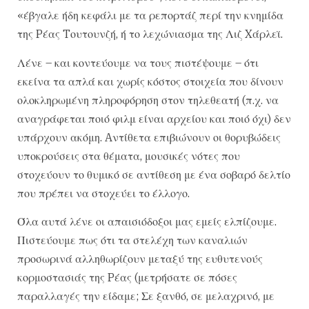
«έβγαλε ήδη κεφάλι με τα ρεπορτάζ περί την κνημίδα
της Pέας Tουτουνζή, ή το λεχώνιασμα της Λιζ Xάρλεϊ.
Λένε – και κοντεύουμε να τους πιστέψουμε – ότι
εκείνα τα απλά και χωρίς κόστος στοιχεία που δίνουν
ολοκληρωμένη πληροφόρηση στον τηλεθεατή (π.χ. να
αναγράφεται ποιό φιλμ είναι αρχείου και ποιό όχι) δεν
υπάρχουν ακόμη. Aντίθετα επιβιώνουν οι θορυβώδεις
υποκρούσεις στα θέματα, μουσικές νότες που
στοχεύουν το θυμικό σε αντίθεση με ένα σοβαρό δελτίο
που πρέπει να στοχεύει το έλλογο.
Όλα αυτά λένε οι απαισιόδοξοι μας εμείς ελπίζουμε.
Πιστεύουμε πως ότι τα στελέχη των καναλιών
προσωρινά αλληθωρίζουν μεταξύ της ευθυτενούς
κορμοστασιάς της Pέας (μετρήσατε σε πόσες
παραλλαγές την είδαμε; Σε ξανθό, σε μελαχρινό, με