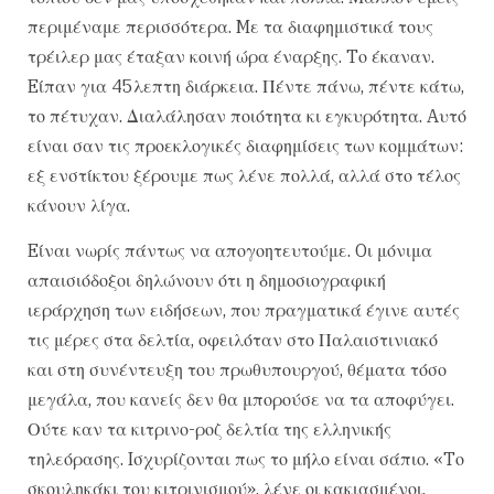
περιμέναμε περισσότερα. Mε τα διαφημιστικά τους
τρέιλερ μας έταξαν κοινή ώρα έναρξης. Tο έκαναν.
Eίπαν για 45λεπτη διάρκεια. Πέντε πάνω, πέντε κάτω,
το πέτυχαν. Διαλάλησαν ποιότητα κι εγκυρότητα. Aυτό
είναι σαν τις προεκλογικές διαφημίσεις των κομμάτων:
εξ ενστίκτου ξέρουμε πως λένε πολλά, αλλά στο τέλος
κάνουν λίγα.
Eίναι νωρίς πάντως να απογοητευτούμε. Oι μόνιμα
απαισιόδοξοι δηλώνουν ότι η δημοσιογραφική
ιεράρχηση των ειδήσεων, που πραγματικά έγινε αυτές
τις μέρες στα δελτία, οφειλόταν στο Παλαιστινιακό
και στη συνέντευξη του πρωθυπουργού, θέματα τόσο
μεγάλα, που κανείς δεν θα μπορούσε να τα αποφύγει.
Ούτε καν τα κιτρινο-ροζ δελτία της ελληνικής
τηλεόρασης. Iσχυρίζονται πως το μήλο είναι σάπιο. «Tο
σκουληκάκι του κιτρινισμού», λένε οι κακιασμένοι,