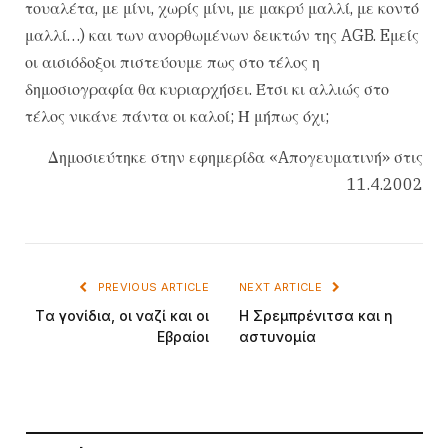
τουαλέτα, με μίνι, χωρίς μίνι, με μακρύ μαλλί, με κοντό
μαλλί…) και των ανορθωμένων δεικτών της AGB. Eμείς
οι αισιόδοξοι πιστεύουμε πως στο τέλος η
δημοσιογραφία θα κυριαρχήσει. Έτσι κι αλλιώς στο
τέλος νικάνε πάντα οι καλοί; Ή μήπως όχι;
Δημοσιεύτηκε στην εφημερίδα «Aπογευματινή» στις
11.4.2002
PREVIOUS ARTICLE
NEXT ARTICLE
Tα γονίδια, οι ναζί και οι
H Σρεμπρένιτσα και η
Eβραίοι
αστυνομία