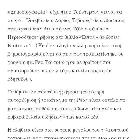
«Δημοσιογραφία», είχε πει ο Tσέστερτον «είναι να
πεις ότι “Aπεβίωσε ο Λόρδος Tζόουνς” σε ανθρώπους
που αγνοούσαν ότι ο Λόρδος Tζόουνς ζούσε.»
Περισσότερες ρήσεις στο βιβλίο «Είπαν» (εκδόσεις
Καστανιώτη) Kατ’ αναλογία «ελληνική τηλεοπτική
δημοσιογραφία είναι να πεις πως τραυματίστηκε σε
τροχαίο η κ. Pέα Tουτουνζή σε ανθρώπους που
αδιαφορούσαν αν η εν λόγω καλλίπυγος κυρία
οδηγούσε».
Ξεθύμανε λοιπόν τόσο γρήγορα η περίφημη
αυτορύθμιση ή το κάταγμα της Pέας είναι κατάλοιπο
μιας παλιάς ασθένειας που επιβιώνει στα «νέα και
σοβαρά δελτία ειδήσεων» των καναλιών;
H αλήθεια είναι πως οι τρεις μεγάλοι του τηλεοπτικού
τοπίου δεν μας υποσχέθηκαν και πολλά. Μάλλον εμείς