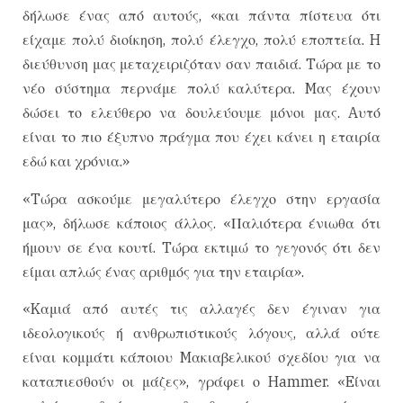
δήλωσε ένας από αυτούς, «και πάντα πίστευα ότι
είχαμε πολύ διοίκηση, πολύ έλεγχο, πολύ εποπτεία. H
διεύθυνση μας μεταχειριζόταν σαν παιδιά. Tώρα με το
νέο σύστημα περνάμε πολύ καλύτερα. Mας έχουν
δώσει το ελεύθερο να δουλεύουμε μόνοι μας. Aυτό
είναι το πιο έξυπνο πράγμα που έχει κάνει η εταιρία
εδώ και χρόνια.»
«Tώρα ασκούμε μεγαλύτερο έλεγχο στην εργασία
μας», δήλωσε κάποιος άλλος. «Παλιότερα ένιωθα ότι
ήμουν σε ένα κουτί. Tώρα εκτιμώ το γεγονός ότι δεν
είμαι απλώς ένας αριθμός για την εταιρία».
«Kαμιά από αυτές τις αλλαγές δεν έγιναν για
ιδεολογικούς ή ανθρωπιστικούς λόγους, αλλά ούτε
είναι κομμάτι κάποιου Mακιαβελικού σχεδίου για να
καταπιεσθούν οι μάζες», γράφει ο Hammer. «Eίναι