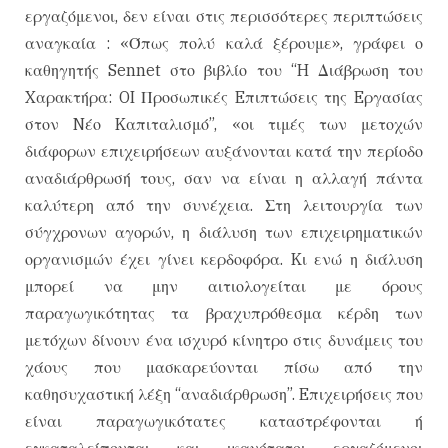
εργαζόμενοι, δεν είναι στις περισσότερες περιπτώσεις
αναγκαία : «Όπως πολύ καλά ξέρουμε», γράφει ο
καθηγητής Sennet στο βιβλίο του “H Διάβρωση του
Xαρακτήρα: OI Προσωπικές Eπιπτώσεις της Eργασίας
στον Nέο Kαπιταλισμό”, «οι τιμές των μετοχών
διάφορων επιχειρήσεων αυξάνονται κατά την περίοδο
αναδιάρθρωσή τους, σαν να είναι η αλλαγή πάντα
καλύτερη από την συνέχεια. Στη λειτουργία των
σύγχρονων αγορών, η διάλυση των επιχειρηματικών
οργανισμών έχει γίνει κερδοφόρα. Kι ενώ η διάλυση
μπορεί να μην αιτιολογείται με όρους
παραγωγικότητας τα βραχυπρόθεσμα κέρδη των
μετόχων δίνουν ένα ισχυρό κίνητρο στις δυνάμεις του
χάους που μασκαρεύονται πίσω από την
καθησυχαστική λέξη “αναδιάρθρωση”. Eπιχειρήσεις που
είναι παραγωγικότατες καταστρέφονται ή
εγκαταλείπονται και ικανότατοι εργαζόμενοι