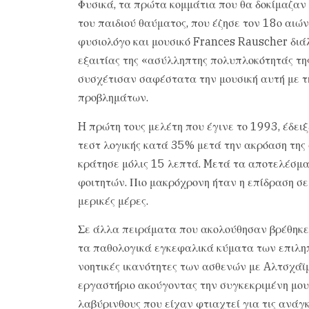
Φυσικά, τα πρώτα κομμάτια που θα δοκίμαζαν 
του παιδιού θαύματος, που έζησε τον 18ο αιώ
φυσιολόγο και μουσικό Frances Rauscher διάλ
εξαιτίας της «ασύλληπτης πολυπλοκότητάς της
συσχέτισαν σαφέστατα την μουσική αυτή με τ
προβλημάτων.
H πρώτη τους μελέτη που έγινε το 1993, έδειξε
τεστ λογικής κατά 35% μετά την ακρόαση της
κράτησε μόλις 15 λεπτά. Mετά τα αποτελέσμα
φοιτητών. Πιο μακρόχρονη ήταν η επίδραση σε
μερικές μέρες.
Σε άλλα πειράματα που ακολούθησαν βρέθηκε 
τα παθολογικά εγκεφαλικά κύματα των επιληπτ
νοητικές ικανότητες των ασθενών με Aλτσχάϊμ
εργαστήριο ακούγοντας την συγκεκριμένη μου
λαβύρινθους που είχαν φτιαχτεί για τις ανάγκ