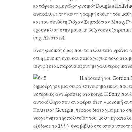
κατάφερε ο μεγάλος φυσικός Douglas Hoffstade
ανακάλυψε την κοινή γραμμή σκέψης του μαθημ
και του συνθέτη Γιόχαν Σεμπάστιαν Μπαχ. Γνω
έχουν κλίση στην μουσική δείχνουν εξαιρετικ
(π.χ. Aϊνστάιν).
Ένας φυσικός όμως που τα τελευταία χρόνια α
ότι η μουσική έχει και παιδαγωγικό ρόλο στα 
ισχυρίζεται, παρουσιάζουν μεγαλύτερες ικανό
H πρότασή του Gordon S
δημιούργησε μια σειρά επιχειρηματικών πρωτο
υστερικές αντιδράσεις στο κοινό. H Sony, που
αυτοκόλλητο που αναφέρει ότι η «μουσική αυτ
Πολιτείας Georgia, πέρασε διάταγμα με το οπ
νεογέννητο της πολιτείας του, μόλις εγκαταλ
εξέδωσε το 1997 ένα βιβλίο στο οποίο υποστηρ