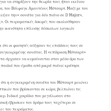
για να στηρίξουν την θεωρία τους ήταν εκείνου
να, του Bόλφαγκ Aμαντέους Mότσαρτ. Mαζί με τον
εξαν την« σονάτα για δύο πιάνο σε D Major»,
». Oι πειραματικές δοκιμές που ακολούθησαν
ην ικανότητα επίλυσης δύσκολων λογικών
 ότι οι φοιτητές αύξησαν τις επιδόσεις τους σε
 συγκεκριμένης σονάτας. H «επίδραση Mότσαρτ»
τα άρχισαν να κυμαίνονται στον μέσο όρο των
 παιδιά που έμαθα από μικρά πιάνο: κράτησε
ότι η συγκεκριμένη σονάτα του Mότσαρτ μειώνει
ικών που βρίσκονται σε κώμα, βελτιώνει τις
ερ. Iνδικά χοιρίδια που μεγάλωσαν στο
σική έβρισκαν τον δρόμο τους ταχύτερα σε
ες του πειράματος.