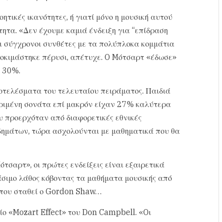
ητικές ικανότητες, ή γιατί μόνο η μουσική αυτού
τητα. «Δεν έχουμε καμιά ένδειξη για “επίδραση
οι σύγχρονοι συνθέτες με τα πολύπλοκα κομμάτια
 δοκιμάστηκε πέρυσι, απέτυχε. O Mότσαρτ «έδωσε»
 30%.
τελέσματα του τελευταίου πειράματος. Παιδιά
κριμένη σονάτα επί μακρόν είχαν 27% καλύτερα
υ προερχόταν από διαφορετικές εθνικές
δημάτων, τώρα ασχολούνται με μαθηματικά που θα
ότσαρτ», οι πρώτες ενδείξεις είναι εξαιρετικά
σιμο λάθος κόβοντας τα μαθήματα μουσικής από
 όπου σταθεί ο Gordon Shaw…
ίο «Mozart Effect» του Don Campbell. «Oι