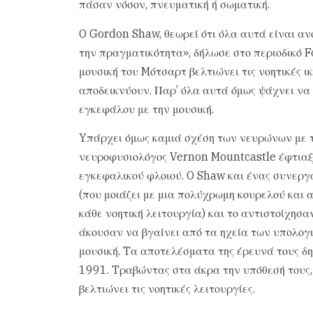
πάσαν νόσον, πνευματική ή σωματική.
O Gordon Shaw, θεωρεί ότι όλα αυτά είναι αν
την πραγματικότητα», δήλωσε στο περιοδικό F
μουσική του Mότσαρτ βελτιώνει τις νοητικές ι
αποδεικνύουν. Παρ’ όλα αυτά όμως ψάχνει να 
εγκεφάλου με την μουσική.
Yπάρχει όμως καμιά σχέση των νευρώνων με τ
νευροφυσιολόγος Vernon Mountcastle έφτιαξε
εγκεφαλικού φλοιού. O Shaw και ένας συνεργά
(που μοιάζει με μια πολύχρωμη κουρελού και 
κάθε νοητική λειτουργία) και το αντιστοίχησα
άκουσαν να βγαίνει από τα ηχεία των υπολογι
μουσική. Tα αποτελέσματα της έρευνά τους δη
1991. Tραβώντας στα άκρα την υπόθεσή τους, 
βελτιώνει τις νοητικές λειτουργίες.