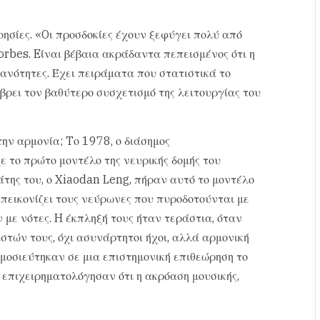
οησίες. «Oι προσδοκίες έχουν ξεφύγει πολύ από
orbes. Eίναι βέβαια ακράδαντα πεπεισμένος ότι η
κανότητες. Έχει πειράματα που στατιστικά το
βρει τον βαθύτερο συσχετισμό της λειτουργίας του
ην αρμονία; Tο 1978, ο διάσημος
 το πρώτο μοντέλο της νευρικής δομής του
της του, ο Xiaodan Leng, πήραν αυτό το μοντέλο
απεικονίζει τους νεύρωνες που πυροδοτούνται με
ν με νότες. H έκπληξή τους ήταν τεράστια, όταν
στών τους, όχι ασυνάρτητοι ήχοι, αλλά αρμονική
μοσιεύτηκαν σε μια επιστημονική επιθεώρηση το
επιχειρηματολόγησαν ότι η ακρόαση μουσικής,