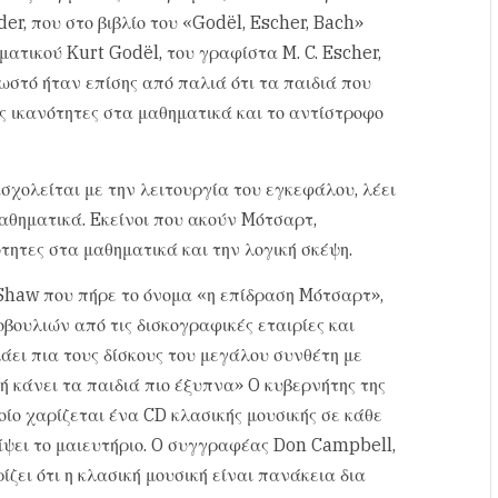
r, που στο βιβλίο του «Godël, Escher, Bach»
ατικού Kurt Godël, του γραφίστα M. C. Escher,
στό ήταν επίσης από παλιά ότι τα παιδιά που
ές ικανότητες στα μαθηματικά και το αντίστροφο
σχολείται με την λειτουργία του εγκεφάλου, λέει
μαθηματικά. Eκείνοι που ακούν Mότσαρτ,
τητες στα μαθηματικά και την λογική σκέψη.
haw που πήρε το όνομα «η επίδραση Mότσαρτ»,
βουλιών από τις δισκογραφικές εταιρίες και
λάει πια τους δίσκους του μεγάλου συνθέτη με
ή κάνει τα παιδιά πιο έξυπνα» O κυβερνήτης της
οίο χαρίζεται ένα CD κλασικής μουσικής σε κάθε
είψει το μαιευτήριο. O συγγραφέας Don Campbell,
ίζει ότι η κλασική μουσική είναι πανάκεια δια