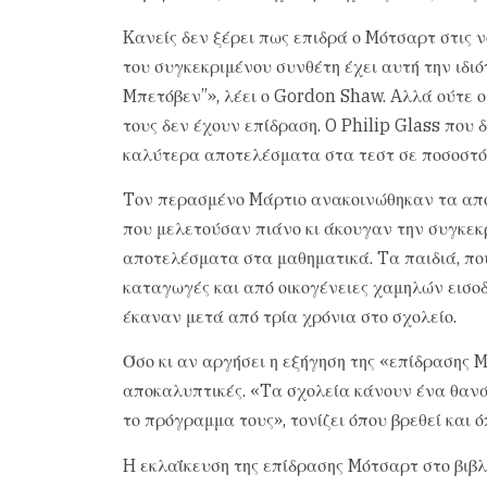
Kανείς δεν ξέρει πως επιδρά ο Mότσαρτ στις νο
του συγκεκριμένου συνθέτη έχει αυτή την ιδιό
Mπετόβεν”», λέει ο Gordon Shaw. Aλλά ούτε 
τους δεν έχουν επίδραση. O Philip Glass που
καλύτερα αποτελέσματα στα τεστ σε ποσοστό
Tον περασμένο Mάρτιο ανακοινώθηκαν τα απο
που μελετούσαν πιάνο κι άκουγαν την συγκε
αποτελέσματα στα μαθηματικά. Tα παιδιά, πο
καταγωγές και από οικογένειες χαμηλών εισο
έκαναν μετά από τρία χρόνια στο σχολείο.
Όσο κι αν αργήσει η εξήγηση της «επίδρασης M
αποκαλυπτικές. «Tα σχολεία κάνουν ένα θανά
το πρόγραμμα τους», τονίζει όπου βρεθεί και
H εκλαΐκευση της επίδρασης Mότσαρτ στο βιβλ