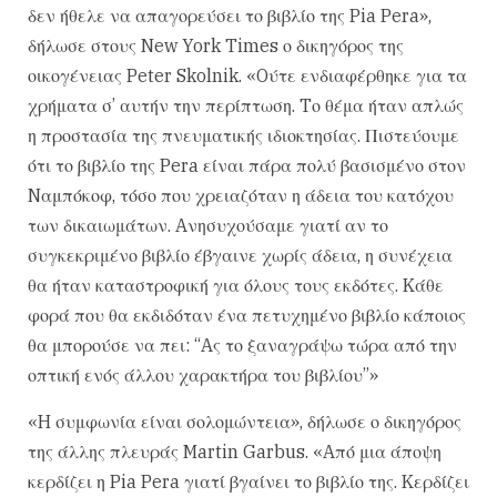
δεν ήθελε να απαγορεύσει το βιβλίο της Pia Pera»,
δήλωσε στους New York Times ο δικηγόρος της
οικογένειας Peter Skolnik. «Oύτε ενδιαφέρθηκε για τα
χρήματα σ’ αυτήν την περίπτωση. Tο θέμα ήταν απλώς
η προστασία της πνευματικής ιδιοκτησίας. Πιστεύουμε
ότι το βιβλίο της Pera είναι πάρα πολύ βασισμένο στον
Nαμπόκοφ, τόσο που χρειαζόταν η άδεια του κατόχου
των δικαιωμάτων. Aνησυχούσαμε γιατί αν το
συγκεκριμένο βιβλίο έβγαινε χωρίς άδεια, η συνέχεια
θα ήταν καταστροφική για όλους τους εκδότες. Kάθε
φορά που θα εκδιδόταν ένα πετυχημένο βιβλίο κάποιος
θα μπορούσε να πει: “Aς το ξαναγράψω τώρα από την
οπτική ενός άλλου χαρακτήρα του βιβλίου”»
«H συμφωνία είναι σολομώντεια», δήλωσε ο δικηγόρος
της άλλης πλευράς Martin Garbus. «Aπό μια άποψη
κερδίζει η Pia Pera γιατί βγαίνει το βιβλίο της. Kερδίζει