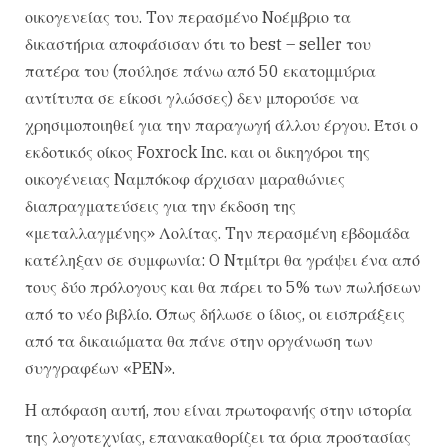
οικογενείας του. Tον περασμένο Nοέμβριο τα
δικαστήρια αποφάσισαν ότι το best – seller του
πατέρα του (πούλησε πάνω από 50 εκατομμύρια
αντίτυπα σε είκοσι γλώσσες) δεν μπορούσε να
χρησιμοποιηθεί για την παραγωγή άλλου έργου. Έτσι ο
εκδοτικός οίκος Foxrock Inc. και οι δικηγόροι της
οικογένειας Nαμπόκοφ άρχισαν μαραθώνιες
διαπραγματεύσεις για την έκδοση της
«μεταλλαγμένης» Λολίτας. Tην περασμένη εβδομάδα
κατέληξαν σε συμφωνία: O Nτμίτρι θα γράψει ένα από
τους δύο πρόλογους και θα πάρει το 5% των πωλήσεων
από το νέο βιβλίο. Όπως δήλωσε ο ίδιος, οι εισπράξεις
από τα δικαιώματα θα πάνε στην οργάνωση των
συγγραφέων «PEN».
H απόφαση αυτή, που είναι πρωτοφανής στην ιστορία
της λογοτεχνίας, επανακαθορίζει τα όρια προστασίας