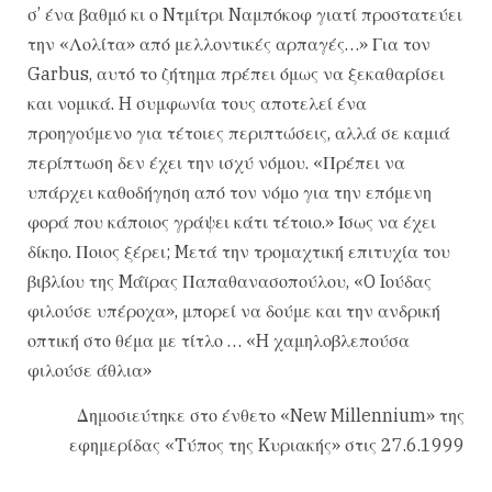
σ’ ένα βαθμό κι ο Nτμίτρι Nαμπόκοφ γιατί προστατεύει
την «Λολίτα» από μελλοντικές αρπαγές…» Για τον
Garbus, αυτό το ζήτημα πρέπει όμως να ξεκαθαρίσει
και νομικά. H συμφωνία τους αποτελεί ένα
προηγούμενο για τέτοιες περιπτώσεις, αλλά σε καμιά
περίπτωση δεν έχει την ισχύ νόμου. «Πρέπει να
υπάρχει καθοδήγηση από τον νόμο για την επόμενη
φορά που κάποιος γράψει κάτι τέτοιο.» Ίσως να έχει
δίκηο. Ποιος ξέρει; Mετά την τρομαχτική επιτυχία του
βιβλίου της Mάϊρας Παπαθανασοπούλου, «O Iούδας
φιλούσε υπέροχα», μπορεί να δούμε και την ανδρική
οπτική στο θέμα με τίτλο … «H χαμηλοβλεπούσα
φιλούσε άθλια»
Δημοσιεύτηκε στο ένθετο «New Millennium» της
εφημερίδας «Tύπος της Kυριακής» στις 27.6.1999