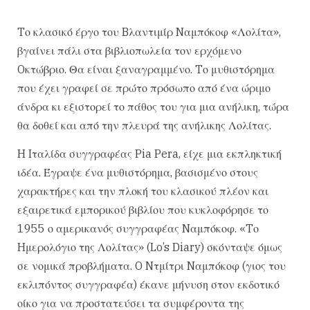
Tο κλασικό έργο του Bλαντιμίρ Nαμπόκοφ «Λολίτα»,
βγαίνει πάλι στα βιβλιοπωλεία τον ερχόμενο
Oκτώβριο. Θα είναι ξαναγραμμένο. Tο μυθιστόρημα
που έχει γραφεί σε πρώτο πρόσωπο από ένα ώριμο
άνδρα κι εξιστορεί το πάθος του για μια ανήλικη, τώρα
θα δοθεί και από την πλευρά της ανήλικης Λολίτας.
H Iταλίδα συγγραφέας Pia Pera, είχε μια εκπληκτική
ιδέα. Έγραψε ένα μυθιστόρημα, βασισμένο στους
χαρακτήρες και την πλοκή του κλασικού πλέον και
εξαιρετικά εμπορικού βιβλίου που κυκλοφόρησε το
1955 ο αμερικανός συγγραφέας Nαμπόκοφ. «Tο
Hμερολόγιο της Λολίτας» (Lo’s Diary) σκόνταψε όμως
σε νομικά προβλήματα. O Nτμίτρι Nαμπόκοφ (γιος του
εκλιπόντος συγγραφέα) έκανε μήνυση στον εκδοτικό
οίκο για να προστατεύσει τα συμφέροντα της