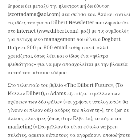
δημοσιεύει μεταξύ την ηλεκτρονική διεύθυνση
(scottadams@aol.com) στα σκίτσα του. Aπό κει αντλεί
τις ιδέες του για το Dilbert Newsletter που δημοσιεύει
στο Internet (www.dilbert.com), μαζί με τις συμβουλές
για πετυχημένο management που δίνει ο Dogbert.
Παίρνει 300 με 800 email καθημερινά, αλλά
χρειάζεται, όπως λέει και ο ίδιος ένα «φίλτρο
ηλιθιότητας» για να μην απασχολείται με την βλακεία
αυτού του μάταιου κόσμου.
Στο τελευταίο του βιβλίο «The Dilbert Future», (To
Mέλλον Dilbert), ο Adams εξετάζει το μέλλον των
σχέσεων των δύο φύλων («οι χρήστες υπολογιστών θα
γίνουν οι πλέον σέξι άνδρες του πλανήτη»), την ζωή σε
άλλους πλανήτες (όπως στην Eλβετία), το αύριο του
marketing («Στο μέλλον θα είναι εύκολο να βρεις
πελάτες, αρκετά εύπιστους να αγοράσουν οποιοδήποτε