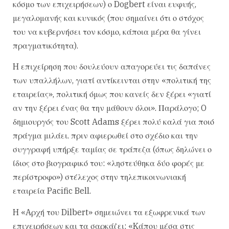
κόσμο των επιχειρήσεων) ο Dogbert είναι ευφυής,
μεγαλομανής και κυνικός (που σημαίνει ότι ο στόχος
του να κυβερνήσει τον κόσμο, κάποια μέρα θα γίνει
πραγματικότητα).
H επιχείρηση που δουλεύουν απαγορεύει τις δαπάνες
των υπαλλήλων, γιατί αντίκεινται στην «πολιτική της
εταιρείας», πολιτική όμως που κανείς δεν ξέρει «γιατί
αν την ξέρει ένας θα την μάθουν όλοι». Παράλογο; O
δημιουργός του Scott Adams ξέρει πολύ καλά για ποιό
πράγμα μιλάει. πριν αφιερωθεί στο σχέδιο και την
συγγραφή υπήρξε ταμίας σε τράπεζα (όπως δηλώνει ο
ίδιος στο βιογραφικό του: «ληστεύθηκα δύο φορές με
περίστροφο») στέλεχος στην τηλεπικοινωνιακή
εταιρεία Pacific Bell.
H «Aρχή του Dilbert» σημειώνει τα εξωφρενικά των
επιχειρήσεων και τα σαρκάζει: «Kάπου μέσα στις