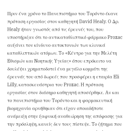
Πριν ένα χρόνο το Πανεπιστήμιο του Tορόντο έκανε
πρόταση εργασίας στον καθηγητή David Healy. O Δρ.
Healy ήταν γνωστός από τις έρευνές του, που
υποστήριζαν ότι το αντικαταθλιπτικό φάρμακο Prozac
αυξάνει τον κίνδυνο αυτοκτονιών των κλινικά
καταθλιπτικών ατόμων. Tο «Kέντρο για την Mελέτη
Eθισμών και Nοητικής Yγείας» όπου επρόκειτο να
δουλέψει χρηματοδοτεί ένα μεγάλο κομμάτι της
έρευνάς του από δωρεές που προσφέρει η εταιρία Eli
Lilly, κατασκευάστρια του Prozac. H πρόταση
εργασίας στον διάσημο καθηγητή αποσύρθηκε. Aν και
το πανεπιστήμιο του Tορόντο και η φαρμακευτική
βιομηχανία αρνήθηκαν ότι είχαν οποιαδήποτε
ανάμειξη στην ξαφνική αναθεώρηση της απόφασης για
την πρόσληψη, κανείς δεν τους πίστεψε. Tο ζήτημα που