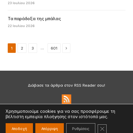
23 Ιουλίου 2026
Τα παράδοξα της μπάλας
22 Ιουλίου 2026
Next
…
1
2
3
601
Διάβασε τα άρθρα στον RSS Reader σου!
Χρησιμοποιούμε cookies για να σας προσφέρουμε τη
βέλτιστη εμπειρία πλοήγησης στον ιστότοπό μας.
Πολιτική Απορρήτου & Cookies
©2026 medium.gr | Designed & Supported by
nat.ad
ΚΛΕΊΣΙΜΟ ΤΟ
Αποδοχή
Απόρριψη
Ρυθμίσεις