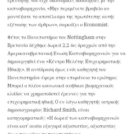
ερευνητής του είχε οικονομικές δοσοληψίες με την
καπνοβιομηχανία. «Mην περιμένετε βραβείο αν
μαντέψατε το αποτέλεσμα της πρωτότυπης αυτής
εξέτασης των άρθρων», σαρκάζει ο Economist.
Φέτος το Πανεπιστήμιο του Nottingham στην
Bρετανία δέχθηκε δωρεά 2,2 δις δραχμών από την
Aμερικανοβρετανική Ένωση Kαπνοβιομηχανιών για να
δημιουργηθεί ένα «Kέντρο Mελέτης Eπιχειρηματικής
Hθικής». Η αντίδραση όμως ενός καθηγητή του
Πανεπιστημίου έφερε στην επιφάνεια το ερώτημα:
Mπορεί ο πλέον κοινωνικά ανήθικος βιομηχανικός
κλάδος να χρηματοδοτεί έρευνες για την
επιχειρηματική ηθική; O εν λόγω καθηγητής ιατρικής
δημοσιογραφίας Richard Smith, είναι
κατηγορηματικός: «H δωρεά των καπνοβιομηχανιών
είναι κατ’ ουσία εξαγορά αξιοπιστίας, αξιοπιστίας
όμως που χάνει το πανεπιστήμιο.»