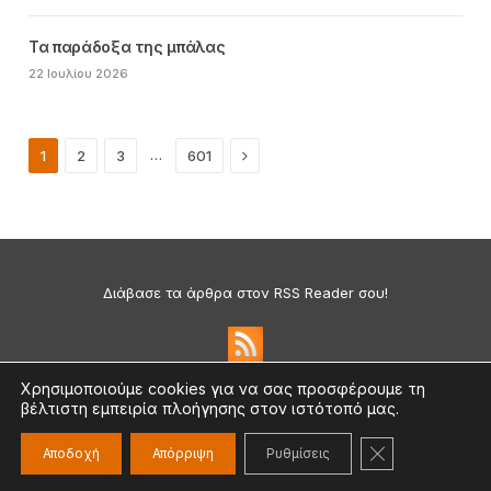
Τα παράδοξα της μπάλας
22 Ιουλίου 2026
Next
…
1
2
3
601
Διάβασε τα άρθρα στον RSS Reader σου!
Χρησιμοποιούμε cookies για να σας προσφέρουμε τη
βέλτιστη εμπειρία πλοήγησης στον ιστότοπό μας.
Πολιτική Απορρήτου & Cookies
©2026 medium.gr | Designed & Supported by
nat.ad
ΚΛΕΊΣΙΜΟ ΤΟ
Αποδοχή
Απόρριψη
Ρυθμίσεις