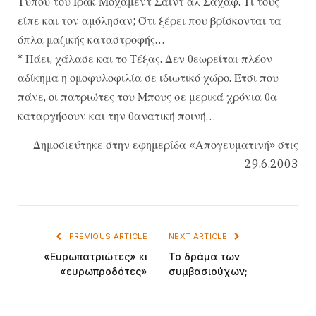
Τύπου του Ιράκ Μοχάμεντ Σαϊντ αλ Σαχάφ. Τι τους
είπε και τον αμόλησαν; Ότι ξέρει που βρίσκονται τα
όπλα μαζικής καταστροφής…
* Πάει, χάλασε και το Τέξας. Δεν θεωρείται πλέον
αδίκημα η ομοφυλοφιλία σε ιδιωτικό χώρο. Έτσι που
πάνε, οι πατριώτες του Μπους σε μερικά χρόνια θα
καταργήσουν και την θανατική ποινή…
Δημοσιεύτηκε στην εφημερίδα «Απογευματινή» στις
29.6.2003
PREVIOUS ARTICLE
NEXT ARTICLE
«Ευρωπατριώτες» κι
Το δράμα των
«ευρωπροδότες»
συμβασιούχων;