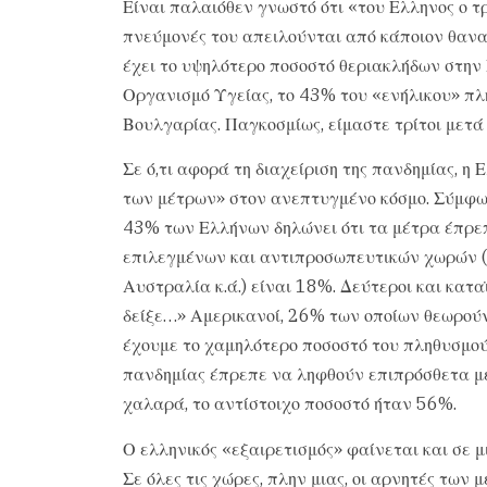
Είναι παλαιόθεν γνωστό ότι «του Ελληνος ο τρ
πνεύμονές του απειλούνται από κάποιον θανατ
έχει το υψηλότερο ποσοστό θεριακλήδων στη
Οργανισμό Υγείας, το 43% του «ενήλικου» πλ
Βουλγαρίας. Παγκοσμίως, είμαστε τρίτοι μετά 
Σε ό,τι αφορά τη διαχείριση της πανδημίας, 
των μέτρων» στον ανεπτυγμένο κόσμο. Σύμφω
43% των Ελλήνων δηλώνει ότι τα μέτρα έπρεπ
επιλεγμένων και αντιπροσωπευτικών χωρών (Η
Αυστραλία κ.ά.) είναι 18%. Δεύτεροι και κατα
δείξε…» Αμερικανοί, 26% των οποίων θεωρούν
έχουμε το χαμηλότερο ποσοστό του πληθυσμού 
πανδημίας έπρεπε να ληφθούν επιπρόσθετα μέ
χαλαρά, το αντίστοιχο ποσοστό ήταν 56%.
Ο ελληνικός «εξαιρετισμός» φαίνεται και σε 
Σε όλες τις χώρες, πλην μιας, οι αρνητές των