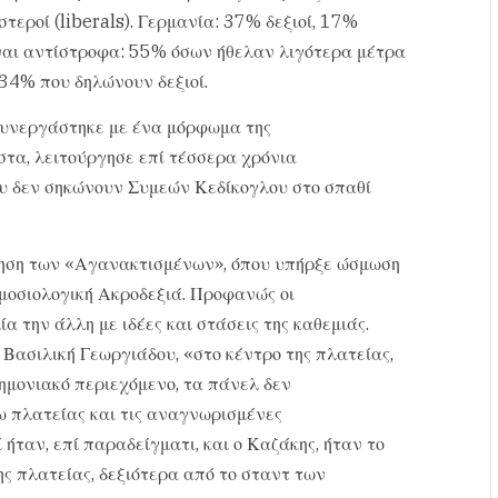
στεροί (liberals). Γερμανία: 37% δεξιοί, 17%
ίναι αντίστροφα: 55% όσων ήθελαν λιγότερα μέτρα
34% που δηλώνουν δεξιοί.
συνεργάστηκε με ένα μόρφωμα της
στα, λειτούργησε επί τέσσερα χρόνια
ου δεν σηκώνουν Συμεών Κεδίκογλου στο σπαθί
.
ίκηση των «Αγανακτισμένων», όπου υπήρξε ώσμωση
μοσιολογική Ακροδεξιά. Προφανώς οι
 την άλλη με ιδέες και στάσεις της καθεμιάς.
Βασιλική Γεωργιάδου, «στο κέντρο της πλατείας,
νημονιακό περιεχόμενο, τα πάνελ δεν
ω πλατείας και τις αναγνωρισμένες
 ήταν, επί παραδείγματι, και ο Καζάκης, ήταν το
ς πλατείας, δεξιότερα από το σταντ των