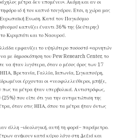
άχηλος μέτρα δεν υπομένει». Ακόμη και αν οι
ηφόρο ιό ή τον καπνό τσιγάρου. Ετσι, η χώρα μας
ν Ευρωπαϊκή Ενωση. Κατά τον Παγκόσμιο
ηθυσμού καπνίζει έναντι 36% της (δεύτερης)
το Κιριμπάτι και το Ναουρού.
η Ελλάδα εμφανίζει το υψηλότερο ποσοστό «αρνητών
να με δημοσκόπηση του Pew Research Center, το
ε να ήταν λιγότερα, όταν ο μέσος όρος των 17
ΠΑ, Βρετανία, Γαλλία, Ιαπωνία, Σιγκαπούρη,
ϊδρωμένοι έρχονται οι «νεοφιλελεύθεροι, μπήξε,
 πως τα μέτρα ήταν υπερβολικά. Αντιστρόφως,
(25%) που είπε ότι για την αντιμετώπιση της
τρα, όταν στις ΗΠΑ, όπου τα μέτρα ήταν όντως
μιαν άλλη –ιδεολογική, αυτή τη φορά– παράμετρο.
 μέτρων ανήκουν κατά κύριο λόγο στη Δεξιά και