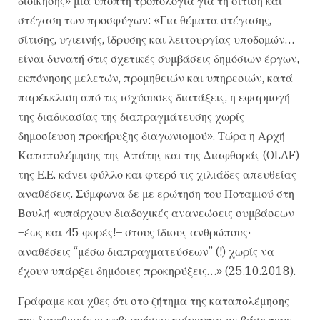
διοίκησης» μία ύποπτη τροπολογία για τη σίτιση και
στέγαση των προσφύγων: «Για θέματα στέγασης,
σίτισης, υγιεινής, ίδρυσης και λειτουργίας υποδομών…
είναι δυνατή στις σχετικές συμβάσεις δημόσιων έργων,
εκπόνησης μελετών, προμηθειών και υπηρεσιών, κατά
παρέκκλιση από τις ισχύουσες διατάξεις, η εφαρμογή
της διαδικασίας της διαπραγμάτευσης χωρίς
δημοσίευση προκήρυξης διαγωνισμού». Τώρα η Αρχή
Καταπολέμησης της Απάτης και της Διαφθοράς (OLAF)
της Ε.Ε. κάνει φύλλο και φτερό τις χιλιάδες απευθείας
αναθέσεις. Σύμφωνα δε με ερώτηση του Ποταμιού στη
Βουλή «υπάρχουν διαδοχικές ανανεώσεις συμβάσεων
–έως και 45 φορές!– στους ίδιους ανθρώπους·
αναθέσεις “μέσω διαπραγματεύσεων” (!) χωρίς να
έχουν υπάρξει δημόσιες προκηρύξεις…» (25.10.2018).
Γράφαμε και χθες ότι στο ζήτημα της καταπολέμησης
της διαφθοράς οι κυβερνήσεις κρίνονται με βάση τους