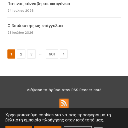
Πατίνια, κάνναβη και οικογένεια
24 Ιουλίου 2026
Ο βουλευτής ως επάγγελμα
23 Ιουλίου 2026
Next
…
1
2
3
601
Διάβασε τα άρθρα στον RSS Reader σου!
Χρησιμοποιούμε cookies για να σας προσφέρουμε τη
βέλτιστη εμπειρία πλοήγησης στον ιστότοπό μας.
Πολιτική Απορρήτου & Cookies