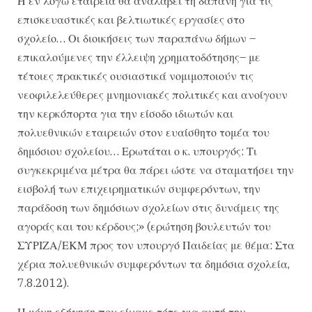
Η εν λόγω εταιρεία θα αναλάβει τη δαπάνη για τις
επισκευαστικές και βελτιωτικές εργασίες στο
σχολείο… Οι διοικήσεις των παραπάνω δήμων –
επικαλούμενες την έλλειψη χρηματοδότησης– με
τέτοιες πρακτικές ουσιαστικά νομιμοποιούν τις
νεοφιλελεύθερες μνημονιακές πολιτικές και ανοίγουν
την κερκόπορτα για την είσοδο ιδιωτών και
πολυεθνικών εταιρειών στον ευαίσθητο τομέα του
δημόσιου σχολείου… Ερωτάται ο κ. υπουργός: Τι
συγκεκριμένα μέτρα θα πάρει ώστε να σταματήσει την
εισβολή των επιχειρηματικών συμφερόντων, την
παράδοση των δημόσιων σχολείων στις δυνάμεις της
αγοράς και του κέρδους;» (ερώτηση βουλευτών του
ΣΥΡΙΖΑ/ΕΚΜ προς τον υπουργό Παιδείας με θέμα: Στα
χέρια πολυεθνικών συμφερόντων τα δημόσια σχολεία,
7.8.2012).
Η μόνη εξήγηση που είχαμε τότε για αυτή την