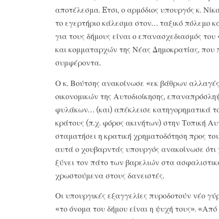
αποτέλεσμα. Eτσι, ο αρμόδιος υπουργός κ. Νίκ
το εγερτήριο κάλεσμα στον… ταξικό πόλεμο κα
για τους δήμους είναι ο επανασχεδιασμός το
και κομματαρχών της Νέας Δημοκρατίας, που 
συμφέροντα.
Ο κ. Βούτσης ανακοίνωσε «εκ βάθρων αλλαγέ
οικονομικών της Αυτοδιοίκησης, επαναπρόσλ
φυλάκων… (και) απέκλεισε κατηγορηματικά το
κράτους (π.χ. φόρος ακινήτων) στην Τοπική Αυ
σταματήσει η κρατική χρηματοδότηση προς του
αυτά ο χουβαρντάς υπουργός ανακοίνωσε ότι χ
ξύνει τον πάτο των βαρελιών στα ασφαλιστικά
χρωστούμενα στους δανειστές.
Οι υπουργικές εξαγγελίες πυροδοτούν νέο γύρ
«το όνομα του δήμου είναι η ψυχή τους». «Από