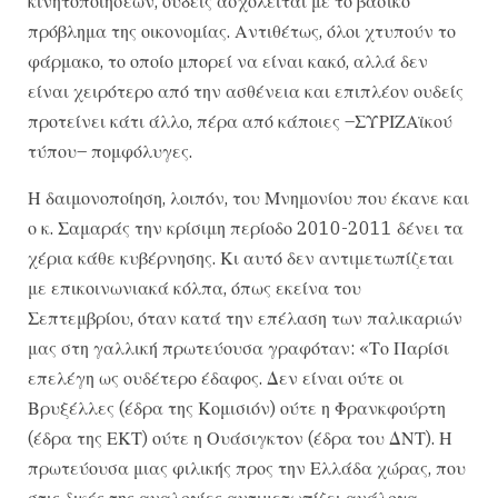
κινητοποιήσεων, ουδείς ασχολείται με το βασικό
πρόβλημα της οικονομίας. Αντιθέτως, όλοι χτυπούν το
φάρμακο, το οποίο μπορεί να είναι κακό, αλλά δεν
είναι χειρότερο από την ασθένεια και επιπλέον ουδείς
προτείνει κάτι άλλο, πέρα από κάποιες –ΣΥΡΙΖΑϊκού
τύπου– πομφόλυγες.
Η δαιμονοποίηση, λοιπόν, του Μνημονίου που έκανε και
ο κ. Σαμαράς την κρίσιμη περίοδο 2010-2011 δένει τα
χέρια κάθε κυβέρνησης. Κι αυτό δεν αντιμετωπίζεται
με επικοινωνιακά κόλπα, όπως εκείνα του
Σεπτεμβρίου, όταν κατά την επέλαση των παλικαριών
μας στη γαλλική πρωτεύουσα γραφόταν: «Το Παρίσι
επελέγη ως ουδέτερο έδαφος. Δεν είναι ούτε οι
Βρυξέλλες (έδρα της Κομισιόν) ούτε η Φρανκφούρτη
(έδρα της ΕΚΤ) ούτε η Ουάσιγκτον (έδρα του ΔΝΤ). Η
πρωτεύουσα μιας φιλικής προς την Ελλάδα χώρας, που
στις δικές της αναλογίες αντιμετωπίζει ανάλογα