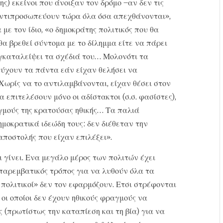
ς) εκείνοι που άνοιξαν τον δρόμο –αν δεν τις
αντιπροσωπεύουν τώρα όλα όσα απεχθάνονται»,
με τον ίδιο, «ο δημοκράτης πολιτικός που θα
θα βρεθεί σύντομα με το δίλημμα είτε να πάρει
 εγκαταλείψει τα σχέδιά του… Μολονότι τα
τύχουν τα πάντα εάν είχαν θελήσει να
Χωρίς να το αντιλαμβάνονται, είχαν θέσει στον
 επιτελέσουν μόνο οι αδίστακτοι (σ.σ. φασίστες),
αγμούς της κρατούσας ηθικής… Τα παλιά
μοκρατικά ιδεώδη τους: δεν διέθεταν την
αποστολής που είχαν επιλέξει».
ι γίνει. Ενα μεγάλο μέρος των πολιτών έχει
οπαρεμβατικός τρόπος για να λυθούν όλα τα
πολιτικοί» δεν τον εφαρμόζουν. Ετσι στρέφονται
οι οποίοι δεν έχουν ηθικούς φραγμούς να
 (πρωτίστως την καταπίεση και τη βία) για να