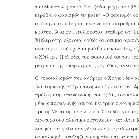
του Μεσοπολέμου. Ο ίδιος ζούσε μέχρι το 193
κερδίζει ο φασισμός τις μάζες. «Ο φασισμός κ
από την εμπειρία μιας ολοένα και πιο ρυθμισμ
κράτους δικαίου εκτυλισσόταν σταθερά στη Γε
Χίτλερ στην εξουσία, καθώς και ότι μια αρκο
ολοκληρωτικού σχεδιασμού (της οικονομίας) εί
ο Χίτλερ… Η άνοδος του φασισμού και του ναζ
ρεύματα της προηγούμενης περιόδου, αλλά α
Ο «σοσιαλισμός» που ανέφερε ο Χάγιεκ δεν αφ
υποστηρικτής: «Την εποχή που έγραψα τον “Δρ
πρόλογο της επανέκδοσης του 1976, «σοσιαλι
μέσων παραγωγής και τον κεντρικό οικονομικό
πρώτη. Με αυτή την έννοια, η Σουηδία, για παρ
λιγότερο σοσιαλιστικά οργανωμένη απ’ ό,τι η 
Σουηδία θεωρείται εν γένει πολύ περισσότερο 
σοσιαλισμός κατέληξε να σημαίνει πρωτίστως