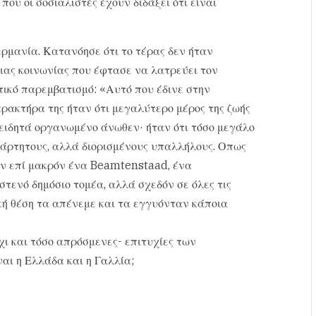
ου οι σοσιαλιστές έχουν διδάξει ότι είναι
ερμανία. Κατανόησε ότι το τέρας δεν ήταν
μιας κοινωνίας που έφτασε να λατρεύει τον
τικό παρεμβατισμό: «Αυτό που έδινε στην
αρακτήρα της ήταν ότι μεγαλύτερο μέρος της ζωής
νειδητά οργανωμένο άνωθεν· ήταν ότι τόσο μεγάλο
άρτητους, αλλά διορισμένους υπαλλήλους. Οπως
ταν επί μακρόν ένα Beamtenstaad, ένα
 στενό δημόσιο τομέα, αλλά σχεδόν σε όλες τις
ική θέση τα απένεμε και τα εγγυόνταν κάποια
όχι και τόσο απρόσμενες- επιτυχίες των
αι η Ελλάδα και η Γαλλία;