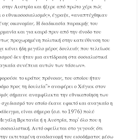
1 στην Αυστρία και ήξερε από πρώτο χέρι πώς
αι ο εθνικοσοσιαλισμός», έγραψε, «αναπτύχθηκαν
ένης οικονομίας. Η διαδικασία παρακμής του
ρμανία και για καιρό πριν από την άνοδο του
ύντως προχωρημένη πολιτική στην κατεύθυνση του
χε κάνει ήδη μεγάλο μέρος δουλειάς που τελείωσε
ισμού δεν ήταν μια αντίδραση στα σοσιαλιστικά
ναγκαία συνέπεια αυτών των τάσεων».
ορούσε το κράτος πρόνοιας, του οποίου ήταν
όμο προς τη δουλεία”» αναφέρει ο Χάγιεκ στον
σμός σήμαινε αναμφίλεκτα την εθνικοποίηση των
 σχεδιασμό τον οποίο έκανε εφικτό και αναγκαίο η
άδειγμα, είναι σήμερα (σ.σ. το 1976) πολύ
Μεγάλη Βρετανία ή η Αυστρία, παρ’ όλο που η
σοσιαλιστική. Αυτό οφείλεται στο γεγονός ότι
 την εκτεταμένη αναδιανομή του εισοδήματος μέσω