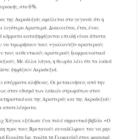
υριακής, στο 6%.
ς της Ακροδεξιάς οφείλεται στο γεγονός ότι η
λιγότερο Αριστερά. Διακινείται, έτσι, ένας
ά κόμματα καταψηφίζονται επειδή είναι άπιστα
ου να τιμωρήσουν τους «γιαλαντζί» αριστερούς
ύν τους αυθεντικούς αριστερούς (κομμουνιστικά
ξιούς. Με άλλα λόγια, η θεωρία λέει ότι τα λαϊκά
ώστε ψηφίζουν Ακροδεξιά.
ει σπέρματα αλήθειας. Οι μετακινήσεις από την
τως στον εθισμό των λαϊκών στρωμάτων στον
κτηριστικό και της Αριστεράς και της Ακροδεξιάς·
α αποτελέσματα.
χ Χάγιεκ εξέδωσε ένα πολύ σημαντικό βιβλίο. «Ο
ηση προς τους Βρετανούς συναδέλφους του να μην
ική Ευρώπη (με πρώτη τη Γερμανία) στον φασισμό