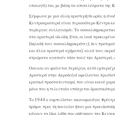
υπολογίζεται, με βάση τα αποτελέσματα της Κ
Σύμφωνα με μια άλλη αριστερή θεωρία, η άνοδο
Κεντροαριστερά είναι περισσότερο Κέντρο και 
περίεργος συλλογισμός: Τα σοσιαλδημοκρατικ
στα αριστερά ιδεώδη. Ετσι, οι λαοί προκειμέν
(δηλαδή τους σοσιαλδημοκράτες), δεν προτιμο
και άλλα αριστερά σχήματα), αλλά τους ακροδε
στρώματα αγαπούν τόσο πολύ την Αριστερά, 
Οσο και αν φαίνεται περίεργο, αυτό εμπεριέχ
Αριστερά στην Ακροδεξιά οφείλονται πρωτίσ
κρατικό προστατευτισμό, που είναι κοινό χαρα
μόνο που η τελευταία υπόσχεται δραστικότερ
Το 1944 ο νομπελίστας οικονομολόγος Φρίντρι
δρόμος προς τη δουλεία» ήταν μια προειδοποί
κάνουν τα ίδια λάθη που οδήγησαν την Κεντρ