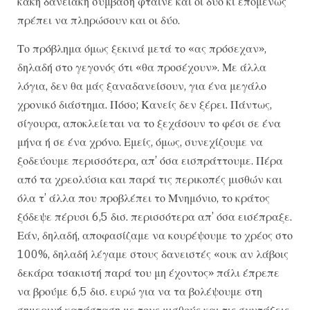
κακή δανειακή σύμβαση φταίνε και οι δύο κι επομένως
πρέπει να πληρώσουν και οι δύο.
Το πρόβλημα όμως ξεκινά μετά το «ας πρόσεχαν»,
δηλαδή στο γεγονός ότι «θα προσέχουν». Με άλλα
λόγια, δεν θα μάς ξαναδανείσουν, για ένα μεγάλο
χρονικό διάστημα. Πόσο; Κανείς δεν ξέρει. Πάντως,
σίγουρα, αποκλείεται να το ξεχάσουν το φέσι σε ένα
μήνα ή σε ένα χρόνο. Εμείς, όμως, συνεχίζουμε να
ξοδεύουμε περισσότερα, απ’ όσα εισπράττουμε. Πέρα
από τα χρεολύσια και παρά τις περικοπές μισθών και
όλα τ’ άλλα που προβλέπει το Μνημόνιο, το κράτος
ξόδεψε πέρυσι 6,5 δισ. περισσότερα απ’ όσα εισέπραξε.
Εάν, δηλαδή, αποφασίζαμε να κουρέψουμε το χρέος στο
100%, δηλαδή λέγαμε στους δανειστές «ουκ αν λάβοις
δεκάρα τσακιστή παρά του μη έχοντος» πάλι έπρεπε
να βρούμε 6,5 δισ. ευρώ για να τα βολέψουμε στη
σημερινή κατάσταση με τους μισθούς και τις συντάξεις