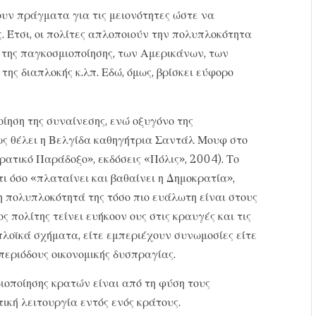
ουν πράγματα για τις μειονότητες ώστε να
ς. Έτσι, οι πολίτες απλοποιούν την πολυπλοκότητα
 της παγκοσμιοποίησης, των Αμερικάνων, των
ης διαπλοκής κ.λπ. Εδώ, όμως, βρίσκει εύφορο
ίηση της συναίνεσης, ενώ οξυγόνο της
ς θέλει η Βελγίδα καθηγήτρια Σαντάλ Μουφ στο
ρατικό Παράδοξο», εκδόσεις «Πόλις», 2004). Το
ι όσο «πλαταίνει και βαθαίνει η Δημοκρατία»,
η πολυπλοκότητά της τόσο πιο ευάλωτη είναι στους
ς πολίτης τείνει ευήκοον ους στις κραυγές και τις
πλοϊκά σχήματα, είτε εμπεριέχουν συνωμοσίες είτε
περιόδους οικονομικής δυσπραγίας.
διοποίησης κρατών είναι από τη φύση τους
τική λειτουργία εντός ενός κράτους.