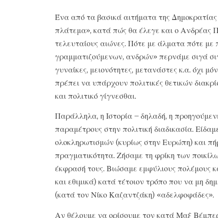
Ένα από τα βασικά αιτήματα της Δημοκρατίας ε
πλάτεμα», κατά πώς θα έλεγε και ο Ανδρέας Π
τελευταίους αιώνες. Πότε με άλματα πότε με
γραμματιζούμενων, ανδρών» περνάμε σιγά σιγ
γυναίκες, μειονότητες, μετανάστες κ.α. όχι μ
πρέπει να υπάρχουν πολιτικές θετικών διακρίσ
και πολιτικό γίγνεσθαι.
Παράλληλα, η Ιστορία – δηλαδή, η προηγούμεν
παραμέτρους στην πολιτική διαδικασία. Είδαμ
ολοκληρωτισμών (κυρίως στην Ευρώπη) και πή
πραγματικότητα. Ζήσαμε τη φρίκη των ποικίλ
έκφρασή τους. Βιώσαμε εμφύλιους πολέμους κα
και εθιμικά) κατά τέτοιον τρόπο που να μη δη
(κατά τον Νίκο Καζαντζάκη) «αδελφοφάδες».
Αν θέλουμε να ορίσουμε τον κατά Μαξ Βέμπερ