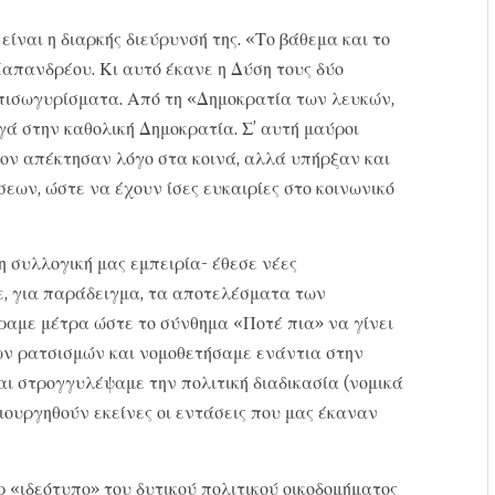
ίναι η διαρκής διεύρυνσή της. «Το βάθεμα και το
απανδρέου. Κι αυτό έκανε η Δύση τους δύο
 πισωγυρίσματα. Από τη «Δημοκρατία των λευκών,
ά στην καθολική Δημοκρατία. Σ’ αυτή μαύροι
όνον απέκτησαν λόγο στα κοινά, αλλά υπήρξαν και
εων, ώστε να έχουν ίσες ευκαιρίες στο κοινωνικό
η συλλογική μας εμπειρία- έθεσε νέες
ε, για παράδειγμα, τα αποτελέσματα των
ραμε μέτρα ώστε το σύνθημα «Ποτέ πια» να γίνει
ων ρατσισμών και νομοθετήσαμε ενάντια στην
ι στρογγυλέψαμε την πολιτική διαδικασία (νομικά
μιουργηθούν εκείνες οι εντάσεις που μας έκαναν
 «ιδεότυπο» του δυτικού πολιτικού οικοδομήματος