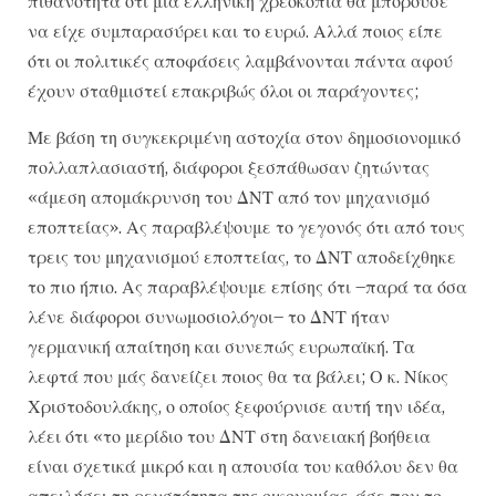
πιθανότητα ότι μια ελληνική χρεοκοπία θα μπορούσε
να είχε συμπαρασύρει και το ευρώ. Αλλά ποιος είπε
ότι οι πολιτικές αποφάσεις λαμβάνονται πάντα αφού
έχουν σταθμιστεί επακριβώς όλοι οι παράγοντες;
Με βάση τη συγκεκριμένη αστοχία στον δημοσιονομικό
πολλαπλασιαστή, διάφοροι ξεσπάθωσαν ζητώντας
«άμεση απομάκρυνση του ΔΝΤ από τον μηχανισμό
εποπτείας». Ας παραβλέψουμε το γεγονός ότι από τους
τρεις του μηχανισμού εποπτείας, το ΔΝΤ αποδείχθηκε
το πιο ήπιο. Ας παραβλέψουμε επίσης ότι –παρά τα όσα
λένε διάφοροι συνωμοσιολόγοι– το ΔΝΤ ήταν
γερμανική απαίτηση και συνεπώς ευρωπαϊκή. Τα
λεφτά που μάς δανείζει ποιος θα τα βάλει; Ο κ. Νίκος
Χριστοδουλάκης, ο οποίος ξεφούρνισε αυτή την ιδέα,
λέει ότι «το μερίδιο του ΔΝΤ στη δανειακή βοήθεια
είναι σχετικά μικρό και η απουσία του καθόλου δεν θα
απειλήσει τη ρευστότητα της οικονομίας, άσε που το