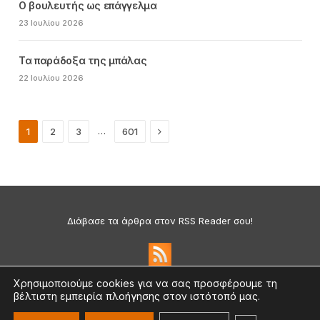
Ο βουλευτής ως επάγγελμα
23 Ιουλίου 2026
Τα παράδοξα της μπάλας
22 Ιουλίου 2026
Next
…
1
2
3
601
Διάβασε τα άρθρα στον RSS Reader σου!
Χρησιμοποιούμε cookies για να σας προσφέρουμε τη
βέλτιστη εμπειρία πλοήγησης στον ιστότοπό μας.
Πολιτική Απορρήτου & Cookies
©2026 medium.gr | Designed & Supported by
nat.ad