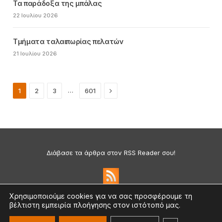
Τα παράδοξα της μπάλας
22 Ιουλίου 2026
Τμήματα ταλαιπωρίας πελατών
21 Ιουλίου 2026
Next
…
1
2
3
601
Διάβασε τα άρθρα στον RSS Reader σου!
Χρησιμοποιούμε cookies για να σας προσφέρουμε τη
βέλτιστη εμπειρία πλοήγησης στον ιστότοπό μας.
Πολιτική Απορρήτου & Cookies
©2026 medium.gr | Designed & Supported by
nat.ad