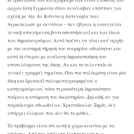
Η προστασία των κατηγορούμενων είναι υπόθεση των
αρχών (στη Γερμανία όταν συνέλαβαν υπόπτους για
σχέση με την Αλ Κάϊντα η Αστυνομία τους
περικύκλωσε με σεντόνια – δεν έβγαλε η εισαγγελία
γενική απαγόρευση βιντεοσκοπήσεων) και των ίδιων
των δημοσιογράφων. Αυτό πρέπει να γίνει κατ’ αρχήν
με την αυστηρή τήρηση του τεκμηρίου αθωότητας και
κατά δεύτερον με ανάλογη δημοσιοποίηση του
αποτελέσματος της δίκης. Αν και το τελευταίο σε
γενικές γραμμές τηρείται. Όσο πιο πολύκροτη είναι μία
δίκη και (φυσικά) πολυφωτογραφημένος ο
κατηγορούμενος, τόσο περισσότερη δημοσιότητα
παίρνει η απόφαση του δικαστηρίου. Δηλαδή, αν για
παράδειγμα αθωωθεί ο κ. Χριστόδουλος Ξηρός, δεν
υπάρχει έλληνας που δεν θα το μάθει…
Το πρόβλημα είναι ότι αυτή η χώρα κινείται με τις
μπάντες. Από την απόλυτη διαπόμπευση των