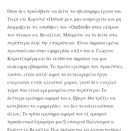
Όσοι δεν προλάβατε να δείτε το «βλάσφημο έργο» του
Τιερί ντε Κορντιέ «Πότισέ με», μην ανησυχείτε και μη
διαρρήξετε τις αποθήκες του «Outlook» όπου εξόρισε
τον πίνακα ο κ. Βενιζέλος. Μπορείτε να το δείτε στα
περίπτερα όλης της επικράτειας. Είναι δημοσιευμένο
πρωτοσέλιδα στην εφημερίδα «Α1» του κ. Γιώργου
Καρατζαφέρη και θα εκτίθεται δημόσια για μια
ολόκληρη εβδομάδα. Το πρώτο ερώτημα που προκύπτει,
λοιπόν, είναι απλό: αφού το συγκεκριμένο έργο
ενοχλούσε εντός κλειστού χώρου, γιατί δεν ενοχλεί
τώρα που είναι κρεμασμένο στα περίπτερα; Το
δεύτερο ερώτημα αφορά τον κ. Έβερτ. Θα τρέξει να
κατεβάσει τις εφημερίδες -αν δεν το κάνει κάποιος
άλλος; Το τρίτο ερώτημα αφορά τον εξ ορισμού
προοδευτικό (τρομάρα μας!) υπουργό Πολιτισμού κ.
Ευάγγελο Βενιζέλο. Πως σκέφτεται να αντιμετωπίσει