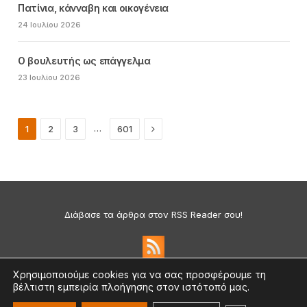
Πατίνια, κάνναβη και οικογένεια
24 Ιουλίου 2026
Ο βουλευτής ως επάγγελμα
23 Ιουλίου 2026
Next
…
1
2
3
601
Διάβασε τα άρθρα στον RSS Reader σου!
Χρησιμοποιούμε cookies για να σας προσφέρουμε τη
βέλτιστη εμπειρία πλοήγησης στον ιστότοπό μας.
Πολιτική Απορρήτου & Cookies
©2026 medium.gr | Designed & Supported by
nat.ad